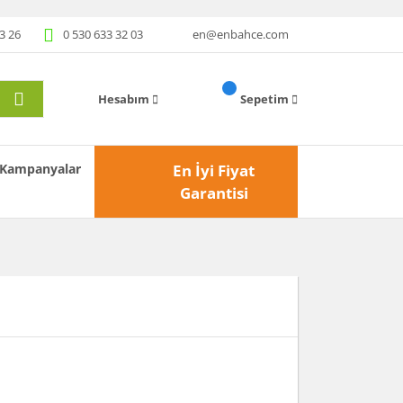
3 26
0 530 633 32 03
en@enbahce.com
Hesabım
Sepetim
Kampanyalar
En İyi Fiyat
Garantisi