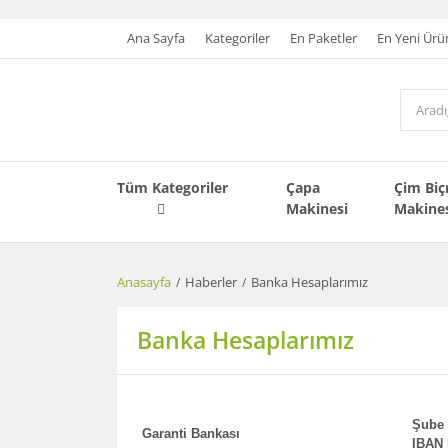
Ana Sayfa
Kategoriler
En Paketler
En Yeni Ürü
Tüm Kategoriler
Çapa
Çim Bi
Makinesi
Makine
Anasayfa
Haberler
Banka Hesaplarımız
Banka Hesaplarımız
Şube 
Garanti Bankası
IBAN 