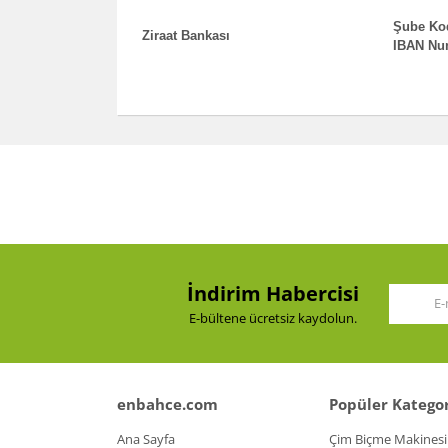
Şube Kod
Ziraat Bankası
IBAN Num
İndirim Habercisi
E-bültene ücretsiz kaydolun.
enbahce.com
Popüler Kategor
Ana Sayfa
Çim Biçme Makinesi