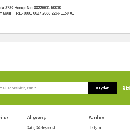
u 2720 Hesap No: 88226611-5001
0
arası: TR16 0001 0027 2088 2266 1150 01
Biz
Kaydet
iler
Alışveriş
Yardım
Satış Sözleşmesi
İletişim