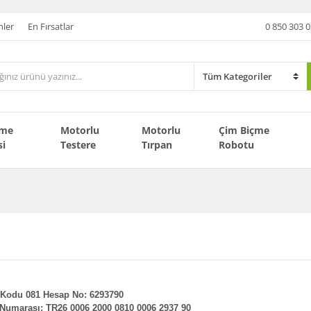
nler
En Fırsatlar
0 850 303 0
çme
Motorlu
Motorlu
Çim Biçme
si
Testere
Tırpan
Robotu
Kodu 081 Hesap No: 629379
0
Numarası: TR26 0006 2000 0810 0006 2937 90