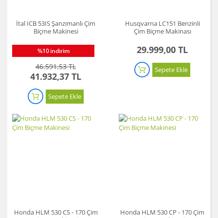
İtal ICB 53IS Şanzımanlı Çim
Husqvarna LC151 Benzinli
Biçme Makinesi
Çim Biçme Makinası
29.999,00 TL
%10
indirim
46.591,53 TL
Sepete Ekle
41.932,37 TL
Sepete Ekle
Honda HLM 530 CS - 170 Çim
Honda HLM 530 CP - 170 Çim