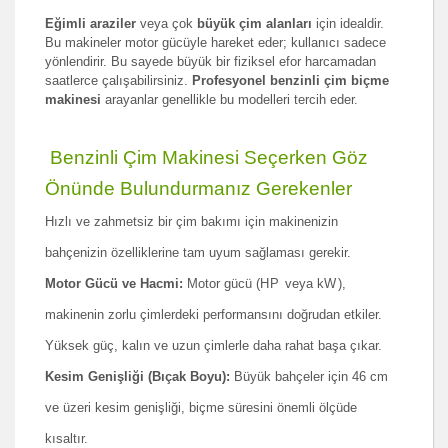
Eğimli araziler
veya çok
büyük çim alanları
için idealdir.
Bu makineler motor gücüyle hareket eder; kullanıcı sadece
yönlendirir. Bu sayede büyük bir fiziksel efor harcamadan
saatlerce çalışabilirsiniz.
Profesyonel benzinli çim biçme
makinesi
arayanlar genellikle bu modelleri tercih eder.
Benzinli Çim Makinesi Seçerken Göz
Önünde Bulundurmanız Gerekenler
Hızlı ve zahmetsiz bir çim bakımı için makinenizin
bahçenizin özelliklerine tam uyum sağlaması gerekir.
Motor Gücü ve Hacmi:
Motor gücü (
H
P
veya
kW
),
makinenin zorlu çimlerdeki performansını doğrudan etkiler.
Yüksek güç, kalın ve uzun çimlerle daha rahat başa çıkar.
Kesim Genişliği (Bıçak Boyu):
Büyük bahçeler için 46 cm
ve üzeri kesim genişliği, biçme süresini önemli ölçüde
kısaltır.