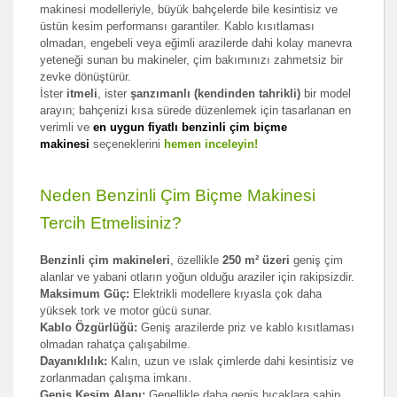
makinesi modelleriyle, büyük bahçelerde bile kesintisiz ve
üstün kesim performansı garantiler. Kablo kısıtlaması
olmadan, engebeli veya eğimli arazilerde dahi kolay manevra
yeteneği sunan bu makineler, çim bakımınızı zahmetsiz bir
zevke dönüştürür.
İster
itmeli
, ister
şanzımanlı (kendinden tahrikli)
bir model
arayın; bahçenizi kısa sürede düzenlemek için tasarlanan en
verimli ve
en uygun fiyatlı benzinli çim biçme
makinesi
seçeneklerini
hemen inceleyin!
Neden Benzinli Çim Biçme Makinesi
Tercih Etmelisiniz?
Benzinli çim makineleri
, özellikle
250 m² üzeri
geniş çim
alanlar ve yabani otların yoğun olduğu araziler için rakipsizdir.
Maksimum Güç:
Elektrikli modellere kıyasla çok daha
yüksek tork ve motor gücü sunar.
Kablo Özgürlüğü:
Geniş arazilerde priz ve kablo kısıtlaması
olmadan rahatça çalışabilme.
Dayanıklılık:
Kalın, uzun ve ıslak çimlerde dahi kesintisiz ve
zorlanmadan çalışma imkanı.
Geniş Kesim Alanı:
Genellikle daha geniş bıçaklara sahip