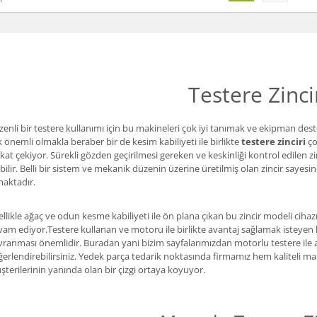
Testere Zinci
enli bir testere kullanımı için bu makineleri çok iyi tanımak ve ekipman dest
 önemli olmakla beraber bir de kesim kabiliyeti ile birlikte
testere zinciri
ço
kat çekiyor. Sürekli gözden geçirilmesi gereken ve keskinliği kontrol edile
bilir. Belli bir sistem ve mekanik düzenin üzerine üretilmiş olan zincir sa
maktadır.
llikle ağaç ve odun kesme kabiliyeti ile ön plana çıkan bu zincir modeli ciha
am ediyor.Testere kullanan ve motoru ile birlikte avantaj sağlamak isteyen
ranması önemlidir. Buradan yani bizim sayfalarımızdan motorlu testere ile al
erlendirebilirsiniz. Yedek parça tedarik noktasında firmamız hem kaliteli ma
terilerinin yanında olan bir çizgi ortaya koyuyor.