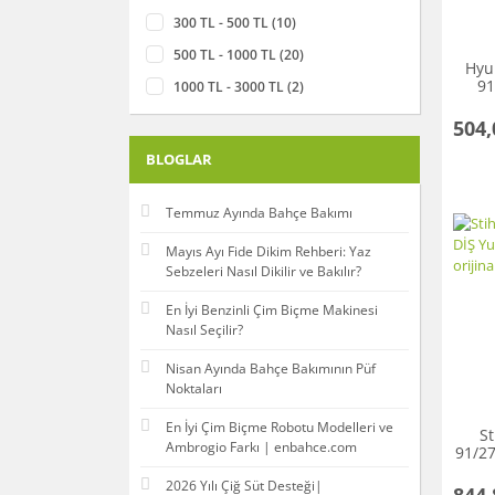
300 TL - 500 TL (10)
28 (1)
500 TL - 1000 TL (20)
31 (1)
Hyun
91
1000 TL - 3000 TL (2)
38 (1)
Yuv
504,
42 (1)
BLOGLAR
Temmuz Ayında Bahçe Bakımı
Mayıs Ayı Fide Dikim Rehberi: Yaz
Sebzeleri Nasıl Dikilir ve Bakılır?
En İyi Benzinli Çim Biçme Makinesi
Nasıl Seçilir?
Nisan Ayında Bahçe Bakımının Püf
Noktaları
En İyi Çim Biçme Robotu Modelleri ve
St
Ambrogio Farkı | enbahce.com
91/27
MS1
2026 Yılı Çiğ Süt Desteği|
844,