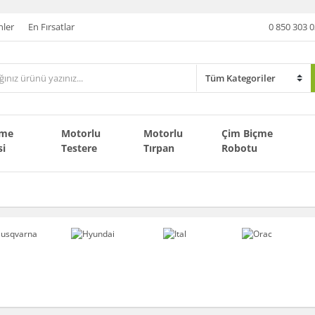
nler
En Fırsatlar
0 850 303 0
çme
Motorlu
Motorlu
Çim Biçme
si
Testere
Tırpan
Robotu