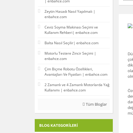
| enbahce.com
Zeytin Hasadı Nasıl Yapılmalı |
enbahce.com
Ceviz Soyma Makinası Seçimi ve
Kullanım Rehberi| enbahce.com
Balta Nasıl Seçilir| enbahce.com
Motorlu Testere Zincir Seçimi |
Düz
enbahce.com
çok
dik
Çim Biçme Robotu Özellikleri,
ola
Avantajları Ve Fiyatları | enbahce.com
ol
2 Zamanlı ve 4 Zamanlı Motorlarda Yağ
Kullanımı | enbahce.com
Öze
dev
dav
Tüm Bloglar
değ
müş
BLOG KATEGORILERI