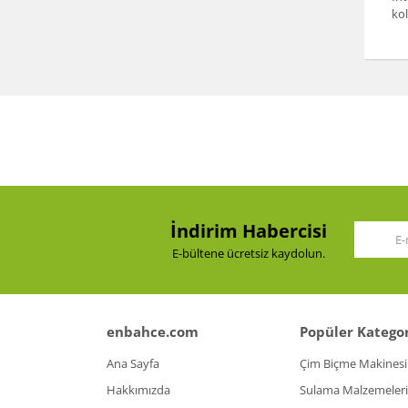
kol
İndirim Habercisi
E-bültene ücretsiz kaydolun.
enbahce.com
Popüler Kategor
Ana Sayfa
Çim Biçme Makinesi
Hakkımızda
Sulama Malzemeleri