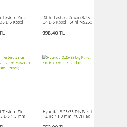
 Testere Zinciri
Stihl Testere Zinciri 3,25-
36 DİŞ Köşeli
34 DİŞ Köşeli (Stihl MS250
dai Turbo 650
orijinal zinciri)
zinciri)
TL
998,40 TL
 Testere Zinciri
Hyundai 3,25/33 Diş Paket
,5 DİŞ 1.3 mm.
Zincir 1.3 mm. Yuvarlak
k (MS170 uyumlu
zincir)
TL
552,00 TL