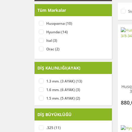
Tüm Markalar
St
Husqvarna (10)
Hyundai (14)
Ital (3)
Orac (2)
Stihl (3)
DİŞ KALINLIĞI(AYAK)
1.3 mm. (3 AYAK) (13)
Husqv
1.6 mm. (6 AYAK) (3)
3
1.5 mm. (5 AYAK) (2)
880,
DİŞ BÜYÜKLÜĞÜ
.325 (11)