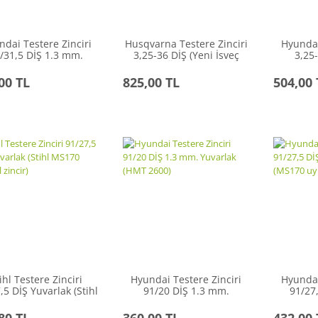
dai Testere Zinciri
Husqvarna Testere Zinciri
Hyundai
/31,5 DİŞ 1.3 mm.
3,25-36 DİŞ (Yeni İsveç
3,25-
arlak (SECHO 4100
Üretimi)
(Hyun
zinciri)
00 TL
825,00 TL
504,00 
ihl Testere Zinciri
Hyundai Testere Zinciri
Hyundai
,5 DİŞ Yuvarlak (Stihl
91/20 DİŞ 1.3 mm.
91/27
70 orijinal zincir)
Yuvarlak (HMT 2600)
Yuvarla
80 TL
360,00 TL
432,00 