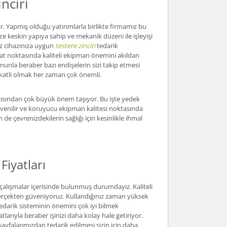
nciri
lir. Yapmış olduğu yatırımlarla birlikte firmamız bu
e keskin yapıya sahip ve mekanik düzeni ile işleyişi
ız cihazınıza uygun
testere zinciri
tedarik
rat noktasında kaliteli ekipman önemini akıldan
ununla beraber bazı endişelerin sizi takip etmesi
kkatli olmak her zaman çok önemli.
açısından çok büyük önem taşıyor. Bu işte yedek
güvenilir ve koruyucu ekipman kalitesi noktasında
e çevrenizdekilerin sağlığı için kesinlikle ihmal
Fiyatları
alışmalar içerisinde bulunmuş durumdayız. Kaliteli
gerçekten güveniyoruz. Kullandığınız zaman yüksek
tedarik sisteminin önemini çok iyi bilmek
rıyla beraber işinizi daha kolay hale getiriyor.
 sayfalarımızdan tedarik edilmesi sizin için daha