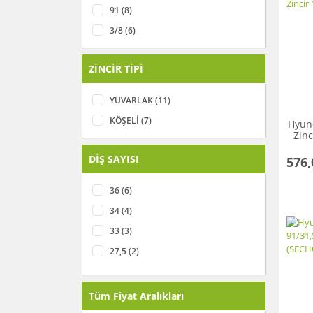
91 (8)
3/8 (6)
ZİNCİR TİPİ
YUVARLAK (11)
KÖŞELİ (7)
Hyund
Zinc
DİŞ SAYISI
576,
36 (6)
34 (4)
33 (3)
27,5 (2)
28,5 (2)
32 (2)
Tüm Fiyat Aralıkları
20 (1)