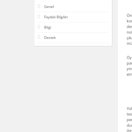
Genel
Önc
Faydalı Bilgiler
kon
des
Bilgi
nok
çık
Destek
müm
Öyl
par
yin
etm
Yük
tes
per
dur
İht