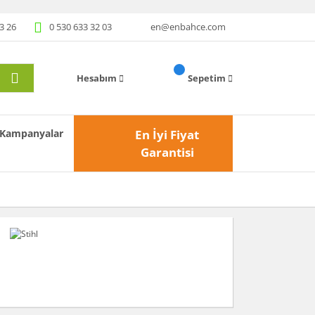
3 26
0 530 633 32 03
en@enbahce.com
Hesabım
Sepetim
Kampanyalar
En İyi Fiyat
Garantisi