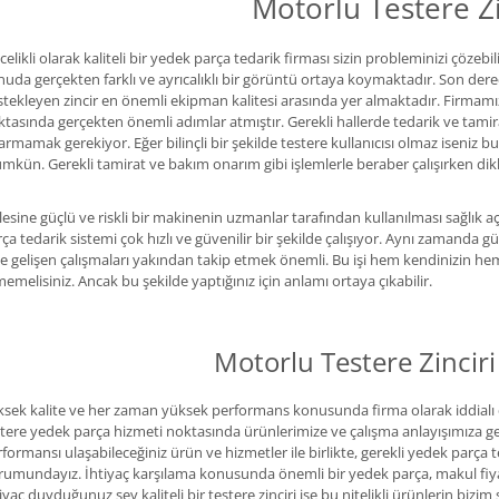
Motorlu Testere Zi
elikli olarak kaliteli bir yedek parça tedarik firması sizin probleminizi çözebi
uda gerçekten farklı ve ayrıcalıklı bir görüntü ortaya koymaktadır. Son derec
tekleyen zincir en önemli ekipman kalitesi arasında yer almaktadır. Firmam
tasında gerçekten önemli adımlar atmıştır. Gerekli hallerde tedarik ve tami
armamak gerekiyor. Eğer bilinçli bir şekilde testere kullanıcısı olmaz iseniz b
kün. Gerekli tamirat ve bakım onarım gibi işlemlerle beraber çalışırken di
esine güçlü ve riskli bir makinenin uzmanlar tarafından kullanılması sağlık 
ça tedarik sistemi çok hızlı ve güvenilir bir şekilde çalışıyor. Aynı zamanda 
e gelişen çalışmaları yakından takip etmek önemli. Bu işi hem kendinizin hem d
emelisiniz. Ancak bu şekilde yaptığınız için anlamı ortaya çıkabilir.
Motorlu Testere Zinciri 
sek kalite ve her zaman yüksek performans konusunda firma olarak iddialı ç
tere yedek parça hizmeti noktasında ürünlerimize ve çalışma anlayışımıza 
formansı ulaşabileceğiniz ürün ve hizmetler ile birlikte, gerekli yedek parça 
umundayız. İhtiyaç karşılama konusunda önemli bir yedek parça, makul fiyatla
iyaç duyduğunuz şey kaliteli bir
testere zinciri
ise bu nitelikli ürünlerin bizim