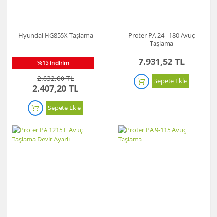
Hyundai HG855X Taşlama
Proter PA 24 - 180 Avuç
Taşlama
7.931,52 TL
%15
indirim
2.832,00 TL
Sepete Ekle
2.407,20 TL
Sepete Ekle