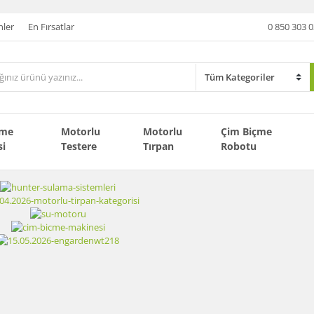
nler
En Fırsatlar
0 850 303 0
çme
Motorlu
Motorlu
Çim Biçme
si
Testere
Tırpan
Robotu