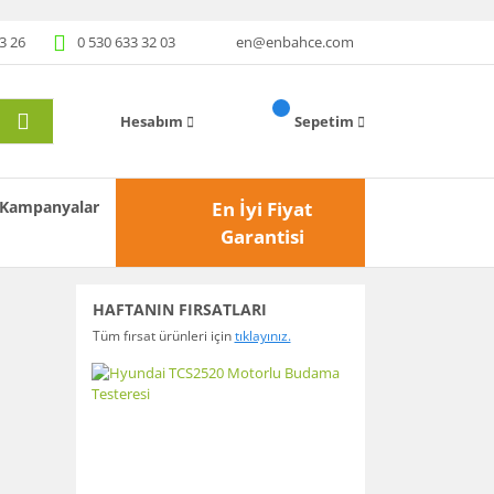
3 26
0 530 633 32 03
en@enbahce.com
Hesabım
Sepetim
Kampanyalar
En İyi Fiyat
Garantisi
HAFTANIN FIRSATLARI
Tüm fırsat ürünleri için
tıklayınız.