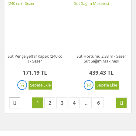
Süt Pençe Şeffaf Kapak (240 cc
Süt Hortumu 2.33 m - Sezer
) - Sezer
Süt Sağım Makinesi
171,19 TL
439,43 TL
Sepete Ekle
Sepete Ekle
1
2
3
4
..
6