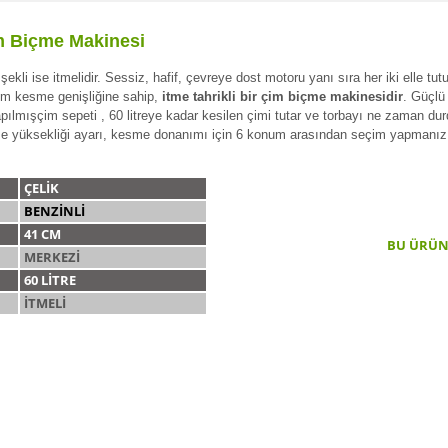
im Biçme Makinesi
 şekli ise itmelidir. Sessiz, hafif, çevreye dost motoru yanı sıra her iki elle
cm kesme genişliğine sahip,
itme tahrikli bir çim biçme makinesidir
. Güçlü
apılmışçim sepeti , 60 litreye kadar kesilen çimi tutar ve torbayı ne zaman dur
 yüksekliği ayarı, kesme donanımı için 6 konum arasından seçim yapmanızı
ÇELİK
BENZİNLİ
41 CM
BU ÜRÜN 
MERKEZİ
60 LİTRE
İTMELİ