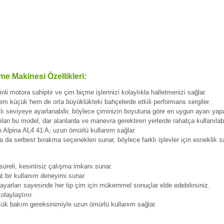
e Makinesi Özellikleri:
li motora sahiptir ve çim biçme işlerinizi kolaylıkla halletmenizi sağlar.
hem küçük hem de orta büyüklükteki bahçelerde etkili performans sergiler.
ı seviyeye ayarlanabilir, böylece çiminizin boyutuna göre en uygun ayarı yapab
lan bu model, dar alanlarda ve manevra gerektiren yerlerde rahatça kullanılabil
 Alpina AL4 41 A, uzun ömürlü kullanım sağlar.
da serbest bırakma seçenekleri sunar, böylece farklı işlevler için esneklik sa
üreli, kesintisiz çalışma imkanı sunar.
t bir kullanım deneyimi sunar.
yarları sayesinde her tip çim için mükemmel sonuçlar elde edebilirsiniz.
laylaştırır.
ük bakım gereksinimiyle uzun ömürlü kullanım sağlar.