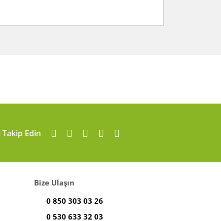
arafımıza iletebilirsiniz.
i Takip Edin
Bize Ulaşın
0 850 303 03 26
0 530 633 32 03