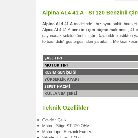
Alpina AL4 41 A - ST120 Benzinli Ç
Alpina AL4 41 A
modelinde ; hız ayarı sabit, hareket
Alpina AL4 41 A
benzinli çim biçme makinesi
, 41 
dayanacak şekilde üretilmiştir. Dayanıklı plastikten y
torbası dolu" göstergesinden yararlanır.
Merkezi kesme
ŞASE TİPİ
MOTOR TİPİ
KESİM GENİŞLİĞİ
YÜKSEKLİK AYARI
SEPET HACMİ
KULLANIM ŞEKLİ
Teknik Özellikler
Gövde : Çelik
Motor : Stiga ST 120 OHV
Motor Tipi : Benzinli Euro V
Silindir Hacmi : 123 cc