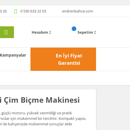
3 26
0 530 633 32 03
en@enbahce.com
Hesabım
Sepetim
Kampanyalar
En İyi Fiyat
Garantisi
li Çim Biçme Makinesi
 güçlü motoru, yüksek verimliliği ve pratik
ıcılar için mükemmel bir tercihtir. Kompakt yapısı,
leri ile bahçenizde mükemmel sonuçlar elde