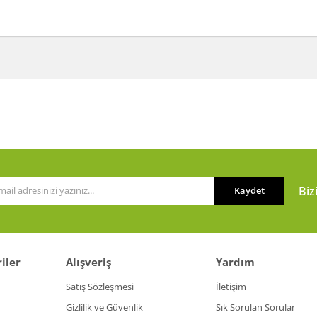
a ve diğer konularda yetersiz gördüğünüz noktaları öneri formunu kullanarak t
Bu ürüne ilk yorumu siz yapın!
or.
Yorum Yaz
Biz
Kaydet
iler
Alışveriş
Yardım
Gönder
Satış Sözleşmesi
İletişim
Gizlilik ve Güvenlik
Sık Sorulan Sorular