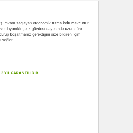
 tutuş imkanı sağlayan ergonomik tutma kolu mevcuttur.
 ve dayanıklı çelik gövdesi sayesinde uzun süre
durup boşaltmanız gerektiğini size bildiren "çim
 sağlar.
2 YIL GARANTİLİDİR.