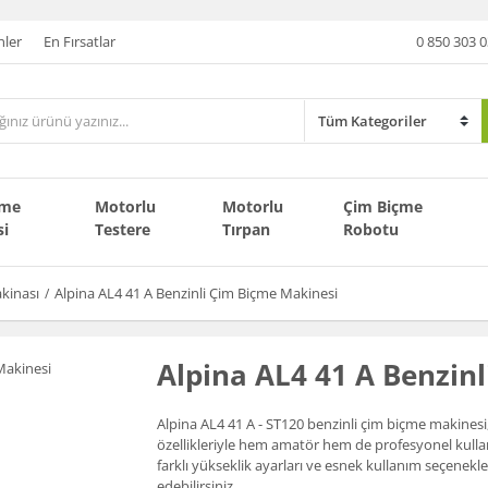
nler
En Fırsatlar
0 850 303 0
çme
Motorlu
Motorlu
Çim Biçme
si
Testere
Tırpan
Robotu
kinası
Alpina AL4 41 A Benzinli Çim Biçme Makinesi
Alpina AL4 41 A Benzin
Alpina AL4 41 A - ST120 benzinli çim biçme makinesi,
özellikleriyle hem amatör hem de profesyonel kullan
farklı yükseklik ayarları ve esnek kullanım seçenek
edebilirsiniz.