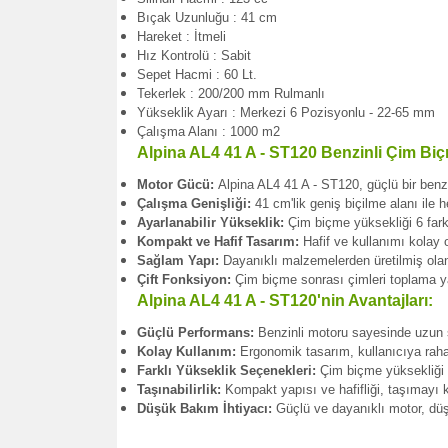
Bıçak Uzunluğu : 41 cm
Hareket : İtmeli
Hız Kontrolü : Sabit
Sepet Hacmi : 60 Lt.
Tekerlek : 200/200 mm Rulmanlı
Yükseklik Ayarı : Merkezi 6 Pozisyonlu - 22-65 mm
Çalışma Alanı : 1000 m2
Alpina AL4 41 A - ST120 Benzinli Çim Biçm
Motor Gücü:
Alpina AL4 41 A - ST120, güçlü bir benzin
Çalışma Genişliği:
41 cm'lik geniş biçilme alanı ile 
Ayarlanabilir Yükseklik:
Çim biçme yüksekliği 6 farkl
Kompakt ve Hafif Tasarım:
Hafif ve kullanımı kolay o
Sağlam Yapı:
Dayanıklı malzemelerden üretilmiş olan
Çift Fonksiyon:
Çim biçme sonrası çimleri toplama ya 
Alpina AL4 41 A - ST120'nin Avantajları:
Güçlü Performans:
Benzinli motoru sayesinde uzun s
Kolay Kullanım:
Ergonomik tasarım, kullanıcıya raha
Farklı Yükseklik Seçenekleri:
Çim biçme yüksekliği a
Taşınabilirlik:
Kompakt yapısı ve hafifliği, taşımayı ko
Düşük Bakım İhtiyacı:
Güçlü ve dayanıklı motor, düş