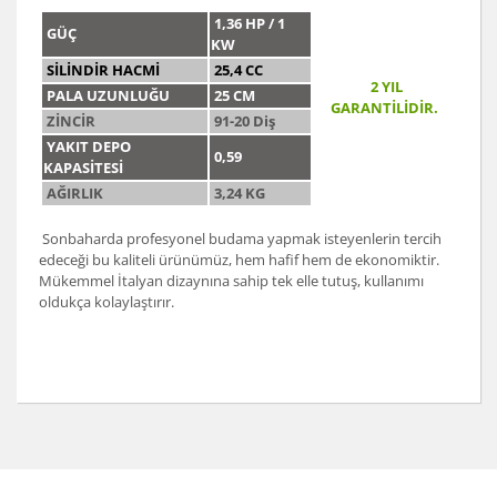
1,36 HP / 1
GÜÇ
KW
SİLİNDİR HACMİ
25,4 CC
2 YIL
PALA UZUNLUĞU
25 CM
GARANTİLİDİR.
ZİNCİR
91-20 Diş
YAKIT DEPO
0,59
KAPASİTESİ
AĞIRLIK
3,24 KG
Sonbaharda profesyonel budama yapmak isteyenlerin tercih
edeceği bu kaliteli ürünümüz, hem hafif hem de ekonomiktir.
Mükemmel İtalyan dizaynına sahip tek elle tutuş, kullanımı
oldukça kolaylaştırır.
Bu ürünün fiyat bilgisi, resim, ürün açıklamalarında ve
diğer konularda yetersiz gördüğünüz noktaları öneri
Bu ürüne ilk yorumu siz yapın!
formunu kullanarak tarafımıza iletebilirsiniz.