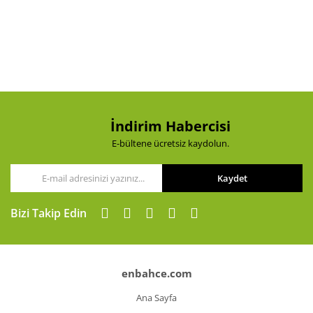
Görüş ve önerileriniz için teşekkür ederiz.
Yorum Yaz
Ürün resmi kalitesiz, bozuk veya görüntülenemiyor.
Ürün açıklamasında eksik bilgiler bulunuyor.
Ürün bilgilerinde hatalar bulunuyor.
Ürün fiyatı diğer sitelerden daha pahalı.
Bu ürüne benzer farklı alternatifler olmalı.
İndirim Habercisi
E-bültene ücretsiz kaydolun.
Kaydet
Gönder
Bizi Takip Edin
enbahce.com
Ana Sayfa