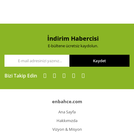
Ürün açıklamasında eksik bilgiler bulunuyor.
Ürün bilgilerinde hatalar bulunuyor.
Ürün fiyatı diğer sitelerden daha pahalı.
Bu ürüne benzer farklı alternatifler olmalı.
İndirim Habercisi
E-bültene ücretsiz kaydolun.
Kaydet
Gönder
Bizi Takip Edin
enbahce.com
Ana Sayfa
Hakkımızda
Vizyon & Misyon