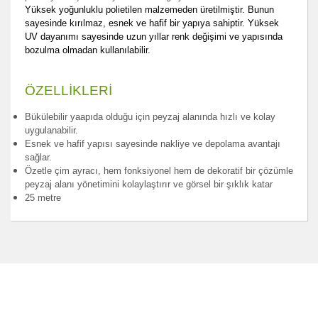
Yüksek yoğunluklu polietilen malzemeden üretilmiştir. Bunun
sayesinde kırılmaz, esnek ve hafif bir yapıya sahiptir. Yüksek
UV dayanımı sayesinde uzun yıllar renk değişimi ve yapısında
bozulma olmadan kullanılabilir.
ÖZELLİKLERİ
Bükülebilir yaapıda olduğu için peyzaj alanında hızlı ve kolay
uygulanabilir.
Esnek ve hafif yapısı sayesinde nakliye ve depolama avantajı
sağlar.
Özetle çim ayracı, hem fonksiyonel hem de dekoratif bir çözümle
peyzaj alanı yönetimini kolaylaştırır ve görsel bir şıklık katar
25 metre
Bu ürünün fiyat bilgisi, resim, ürün açıklamalarında ve
diğer konularda yetersiz gördüğünüz noktaları öneri
Bu ürüne ilk yorumu siz yapın!
formunu kullanarak tarafımıza iletebilirsiniz.
Görüş ve önerileriniz için teşekkür ederiz.
Yorum Yaz
Ürün resmi kalitesiz, bozuk veya görüntülenemiyor.