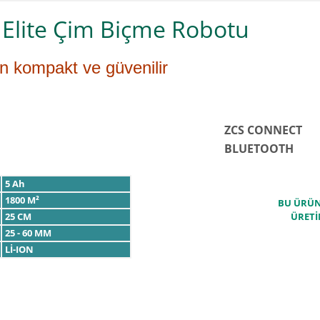
Elite Çim Biçme Robotu
in kompakt ve güvenilir
ZCS CONNECT
BLUETOOTH
5 Ah
1800 M²
BU ÜRÜN 
25 CM
ÜRETİ
25 - 60 MM
Lİ-ION