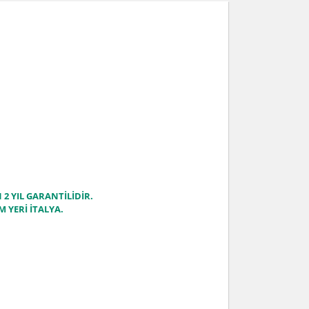
2 YIL GARANTİLİDİR.
M YERİ İTALYA.