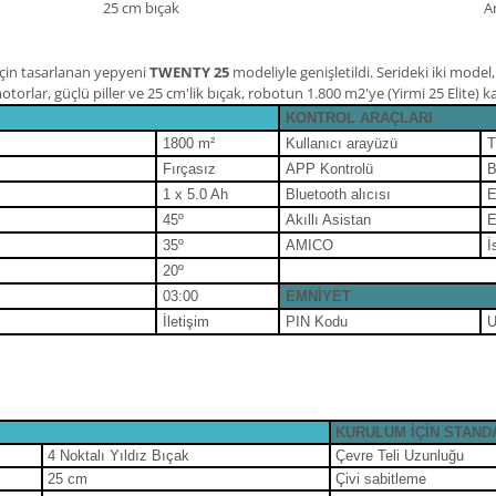
25 cm bıçak
Ar
için tasarlanan yepyeni
TWENTY 25
modeliyle genişletildi. Serideki iki mode
z motorlar, güçlü piller ve 25 cm'lik bıçak, robotun 1.800 m2'ye (Yirmi 25 Elite
KONTROL ARAÇLARI
1800
m²
Kullanıcı arayüzü
T
Fırçasız
APP Kontrolü
B
1 x 5.0 Ah
Bluetooth alıcısı
E
45
º
Akıllı Asistan
E
35
º
AMICO
İ
20
º
03:00
EMNİYET
İletişim
PIN Kodu
U
KURULUM İÇİN STAND
4 Noktalı Yıldız Bıçak
Çevre Teli Uzunluğu
25 cm
Çivi sabitleme