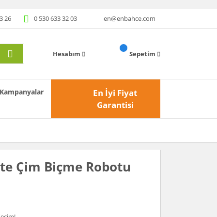
3 26
0 530 633 32 03
en@enbahce.com
Hesabım
Sepetim
Kampanyalar
En İyi Fiyat
Garantisi
ite Çim Biçme Robotu
Seçim!