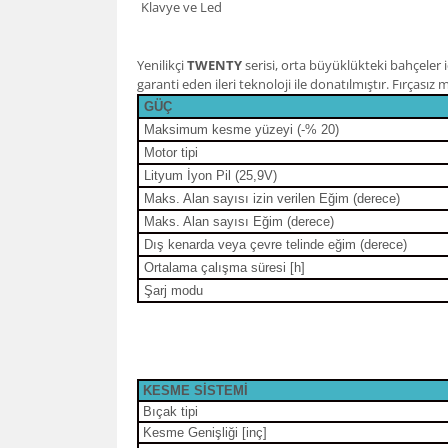
Klavye ve Led
Yenilikçi
TWENTY
serisi, orta büyüklükteki bahçeler 
garanti eden ileri teknoloji ile donatılmıştır. Fırçası
GÜÇ
Maksimum kesme yüzeyi (-% 20)
Motor tipi
Lityum İyo
n Pil (25,9V)
Maks. Alan sayısı izin verilen Eğim (derece)
Maks. Alan sayısı Eğim (derece)
Dış kenarda veya çevre telinde eğim (derece)
Ortalama çalışma süresi [h]
Şarj modu
KESME SİSTEMİ
Bı
çak tipi
Kesme Genişliği [inç]