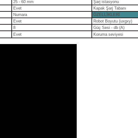
25 - 60 mm
Şarj istasyonu
Evet
Kapak Şarj Tabanı
Numara
ÖZELLİKLERİ
Evet
Robot Boyutu (uxgxy)
8
Güç Sesi - db (A)
Evet
Koruma seviyesi