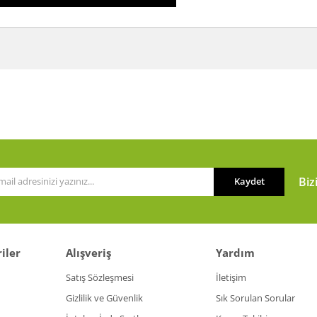
a ve diğer konularda yetersiz gördüğünüz noktaları öneri formunu kullanarak t
or.
Biz
Kaydet
iler
Alışveriş
Yardım
Gönder
Satış Sözleşmesi
İletişim
Gizlilik ve Güvenlik
Sık Sorulan Sorular