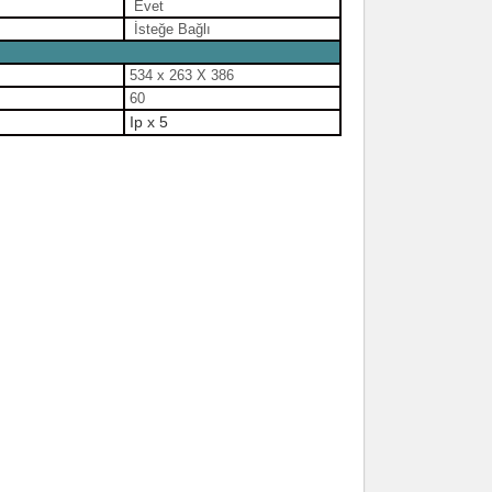
Evet
İsteğe Bağlı
534 x 263 X 386
60
Ip x 5