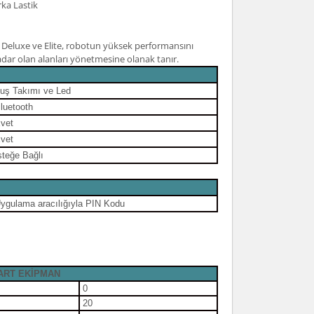
ka Lastik
l, Deluxe ve Elite, robotun yüksek performansını
) kadar olan alanları yönetmesine olanak tanır.
uş Takımı ve Led
luetooth
vet
vet
steğe Bağlı
ygulama aracılığıyla PIN Kodu
ART EKİPMAN
0
20