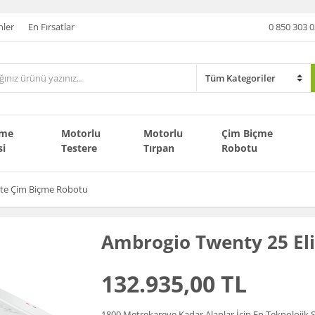
nler
En Fırsatlar
0 850 303 0
çme
Motorlu
Motorlu
Çim Biçme
si
Testere
Tırpan
Robotu
ite Çim Biçme Robotu
Ambrogio Twenty 25 El
132.935,00 TL
1800 Metrekareye Kadar Alanlar İçin En Teknolojik 