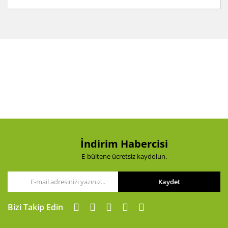
Bu ürünün fiyat bilgisi, resim, ürün açıklamalarında ve
diğer konularda yetersiz gördüğünüz noktaları öneri
Bu ürüne ilk yorumu siz yapın!
formunu kullanarak tarafımıza iletebilirsiniz.
Görüş ve önerileriniz için teşekkür ederiz.
Yorum Yaz
Ürün resmi kalitesiz, bozuk veya görüntülenemiyor.
Ürün açıklamasında eksik bilgiler bulunuyor.
Ürün bilgilerinde hatalar bulunuyor.
Ürün fiyatı diğer sitelerden daha pahalı.
Bu ürüne benzer farklı alternatifler olmalı.
İndirim Habercisi
E-bültene ücretsiz kaydolun.
Kaydet
Gönder
Bizi Takip Edin