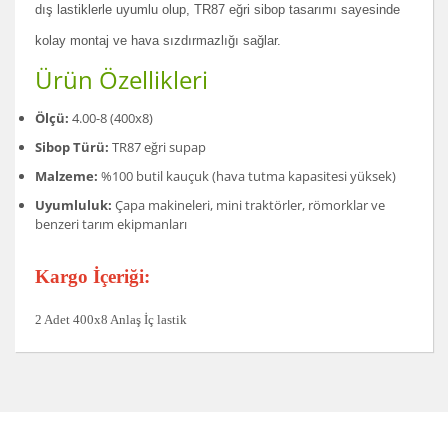
dış lastiklerle uyumlu olup, TR87 eğri sibop tasarımı sayesinde
kolay montaj ve hava sızdırmazlığı sağlar.
Ürün Özellikleri
Ölçü:
4.00-8 (400x8)
Sibop Türü:
TR87 eğri supap
Malzeme:
%100 butil kauçuk (hava tutma kapasitesi yüksek)
Uyumluluk:
Çapa makineleri, mini traktörler, römorklar ve
benzeri tarım ekipmanları
Kargo İçeriği:
2 Adet 400x8 Anlaş İç lastik
Bu ürünün fiyat bilgisi, resim, ürün açıklamalarında ve
diğer konularda yetersiz gördüğünüz noktaları öneri
Bu ürüne ilk yorumu siz yapın!
formunu kullanarak tarafımıza iletebilirsiniz.
Görüş ve önerileriniz için teşekkür ederiz.