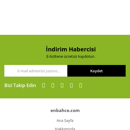
Yorum Yaz
Ürün resmi kalitesiz, bozuk veya görüntülenemiyor.
Ürün açıklamasında eksik bilgiler bulunuyor.
Ürün bilgilerinde hatalar bulunuyor.
Ürün fiyatı diğer sitelerden daha pahalı.
Bu ürüne benzer farklı alternatifler olmalı.
İndirim Habercisi
E-bültene ücretsiz kaydolun.
Kaydet
Gönder
Bizi Takip Edin
enbahce.com
Ana Sayfa
Hakkımızda