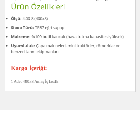
Ürün Özellikleri
Ölçü:
4.00-8 (400x8)
Sibop Türü:
TR87 eğri supap
Malzeme:
%100 butil kauçuk (hava tutma kapasitesi yüksek)
Uyumluluk:
Çapa makineleri, mini traktörler, römorklar ve
benzeri tarım ekipmanları
Kargo İçeriği:
1 Adet 400x8 Anlaş İç lastik
Bu ürünün fiyat bilgisi, resim, ürün açıklamalarında ve
diğer konularda yetersiz gördüğünüz noktaları öneri
Bu ürüne ilk yorumu siz yapın!
formunu kullanarak tarafımıza iletebilirsiniz.
Görüş ve önerileriniz için teşekkür ederiz.
Yorum Yaz
Ürün resmi kalitesiz, bozuk veya görüntülenemiyor.