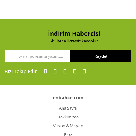
Ürün açıklamasında eksik bilgiler bulunuyor.
Ürün bilgilerinde hatalar bulunuyor.
Ürün fiyatı diğer sitelerden daha pahalı.
Bu ürüne benzer farklı alternatifler olmalı.
İndirim Habercisi
E-bültene ücretsiz kaydolun.
Kaydet
Gönder
Bizi Takip Edin
enbahce.com
Ana Sayfa
Hakkımızda
Vizyon & Misyon
Blog