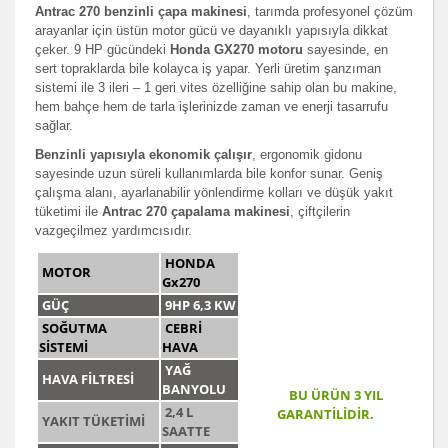
Antrac 270 benzinli çapa makinesi
, tarımda profesyonel çözüm
arayanlar için üstün motor gücü ve dayanıklı yapısıyla dikkat
çeker. 9 HP gücündeki
Honda GX270 motoru
sayesinde, en
sert topraklarda bile kolayca iş yapar. Yerli üretim şanzıman
sistemi ile 3 ileri – 1 geri vites özelliğine sahip olan bu makine,
hem bahçe hem de tarla işlerinizde zaman ve enerji tasarrufu
sağlar.
Benzinli yapısıyla ekonomik çalışır
, ergonomik gidonu
sayesinde uzun süreli kullanımlarda bile konfor sunar. Geniş
çalışma alanı, ayarlanabilir yönlendirme kolları ve düşük yakıt
tüketimi ile
Antrac 270 çapalama makinesi
, çiftçilerin
vazgeçilmez yardımcısıdır.
HONDA
MOTOR
Gx270
GÜÇ
9HP 6,3 KW
SOĞUTMA
CEBRİ
SİSTEMİ
HAVA
YAĞ
HAVA FİLTRESİ
BANYOLU
BU ÜRÜN 3 YIL
2,4 L
GARANTİLİDİR.
YAKIT TÜKETİMİ
SAATTE