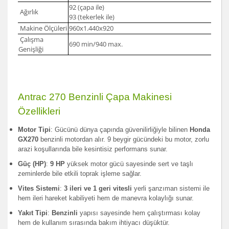
92 (çapa ile)
Ağırlık
93 (tekerlek ile)
Makine Ölçüleri
960x1.440x920
Çalışma
690 min/940 max.
Genişliği
Antrac 270 Benzinli Çapa Makinesi
Özellikleri
Motor Tipi
: Gücünü dünya çapında güvenilirliğiyle bilinen
Honda
GX270
benzinli motordan alır. 9 beygir gücündeki bu motor, zorlu
arazi koşullarında bile kesintisiz performans sunar.
Güç (HP)
:
9 HP
yüksek motor gücü sayesinde sert ve taşlı
zeminlerde bile etkili toprak işleme sağlar.
Vites Sistemi
:
3 ileri ve 1 geri vitesli
yerli şanzıman sistemi ile
hem ileri hareket kabiliyeti hem de manevra kolaylığı sunar.
Yakıt Tipi
:
Benzinli
yapısı sayesinde hem çalıştırması kolay
hem de kullanım sırasında bakım ihtiyacı düşüktür.