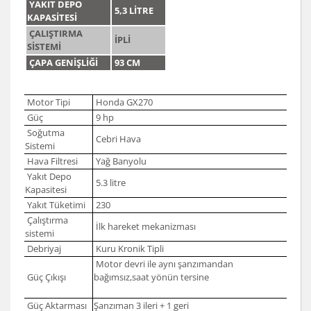
YAKIT DEPO
5,3 LİTRE
KAPASİTESİ
ÇALIŞTIRMA
İPLİ
SİSTEMİ
ÇAPA GENİŞLİĞİ
93 CM
Motor Tipi
Honda GX270
Güç
9 hp
Soğutma
Cebri Hava
Sistemi
Hava Filtresi
Yağ Banyolu
Yakıt Depo
5.3 litre
Kapasitesi
Yakıt Tüketimi
230
Çalıştırma
İlk hareket mekanizması
sistemi
Debriyaj
Kuru Kronik Tipli
Motor devri ile aynı şanzımandan
Güç Çıkışı
bağımsız,saat yönün tersine
Güç Aktarması
Şanzıman 3 ileri + 1 geri