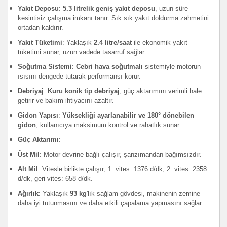
Yakıt Deposu
:
5.3 litrelik geniş yakıt deposu
, uzun süre
kesintisiz çalışma imkanı tanır. Sık sık yakıt doldurma zahmetini
ortadan kaldırır.
Yakıt Tüketimi
: Yaklaşık
2.4 litre/saat
ile ekonomik yakıt
tüketimi sunar, uzun vadede tasarruf sağlar.
Soğutma Sistemi
:
Cebri hava soğutmalı
sistemiyle motorun
ısısını dengede tutarak performansı korur.
Debriyaj
:
Kuru konik tip debriyaj
, güç aktarımını verimli hale
getirir ve bakım ihtiyacını azaltır.
Gidon Yapısı
:
Yüksekliği ayarlanabilir ve 180° dönebilen
gidon
, kullanıcıya maksimum kontrol ve rahatlık sunar.
Güç Aktarımı
:
Üst Mil
: Motor devrine bağlı çalışır, şanzımandan bağımsızdır.
Alt Mil
: Vitesle birlikte çalışır; 1. vites: 1376 d/dk, 2. vites: 2358
d/dk, geri vites: 658 d/dk.
Ağırlık
: Yaklaşık
93 kg
'lık sağlam gövdesi, makinenin zemine
daha iyi tutunmasını ve daha etkili çapalama yapmasını sağlar.