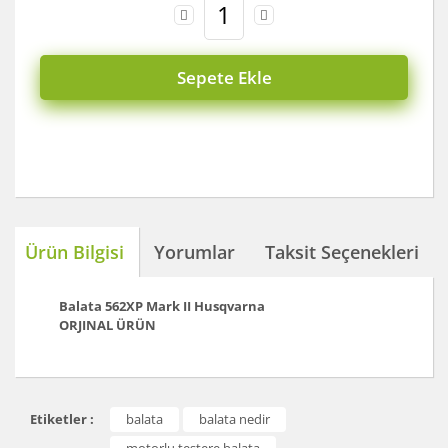
Sepete Ekle
Ürün Bilgisi
Yorumlar
Taksit Seçenekleri
Balata 562XP Mark II Husqvarna
ORJINAL ÜRÜN
Bu ürünün fiyat bilgisi, resim, ürün açıklamalarında ve
Etiketler :
balata
balata nedir
diğer konularda yetersiz gördüğünüz noktaları öneri
Bu ürüne ilk yorumu siz yapın!
formunu kullanarak tarafımıza iletebilirsiniz.