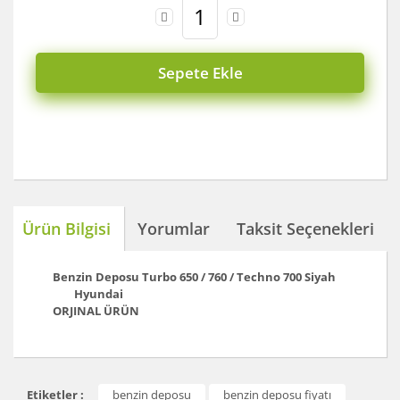
Sepete Ekle
Ürün Bilgisi
Yorumlar
Taksit Seçenekleri
Benzin Deposu Turbo 650 / 760 / Techno 700 Siyah
Hyundai
ORJINAL ÜRÜN
Bu ürünün fiyat bilgisi, resim, ürün açıklamalarında ve
Etiketler :
benzin deposu
benzin deposu fiyatı
diğer konularda yetersiz gördüğünüz noktaları öneri