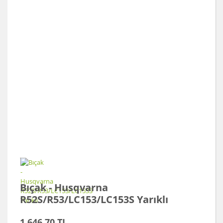
Bıçak - Husqvarna
R52S/R53/LC153/LC153S Yarıklı
1.646,70 TL