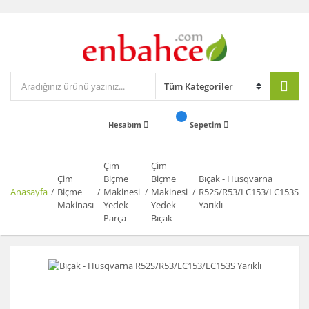
Hesabım
Sepetim
Çim
Çim
Çim
Biçme
Biçme
Bıçak - Husqvarna
Anasayfa
Biçme
Makinesi
Makinesi
R52S/R53/LC153/LC153S
Makinası
Yedek
Yedek
Yarıklı
Parça
Bıçak