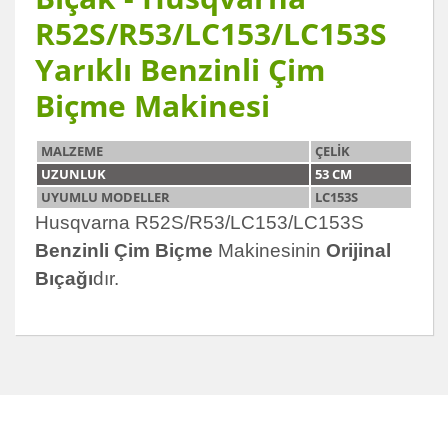
R52S/R53/LC153/LC153S
Yarıklı Benzinli Çim
Biçme Makinesi
MALZEME
ÇELİK
UZUNLUK
53 CM
UYUMLU MODELLER
LC153S
Husqvarna R52S/R53/LC153/LC153S
Benzinli Çim Biçme
Makinesinin
Orijinal
Bıçağı
dır.
Bu ürünün fiyat bilgisi, resim, ürün açıklamalarında ve
diğer konularda yetersiz gördüğünüz noktaları öneri
Bu ürüne ilk yorumu siz yapın!
formunu kullanarak tarafımıza iletebilirsiniz.
Görüş ve önerileriniz için teşekkür ederiz.