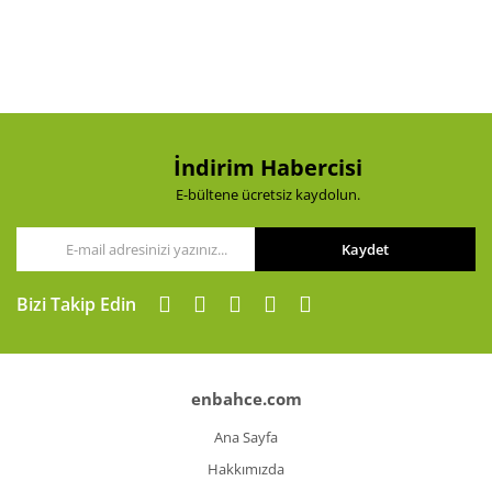
Yorum Yaz
Ürün resmi kalitesiz, bozuk veya görüntülenemiyor.
Ürün açıklamasında eksik bilgiler bulunuyor.
Ürün bilgilerinde hatalar bulunuyor.
Ürün fiyatı diğer sitelerden daha pahalı.
Bu ürüne benzer farklı alternatifler olmalı.
İndirim Habercisi
E-bültene ücretsiz kaydolun.
Kaydet
Gönder
Bizi Takip Edin
enbahce.com
Ana Sayfa
Hakkımızda