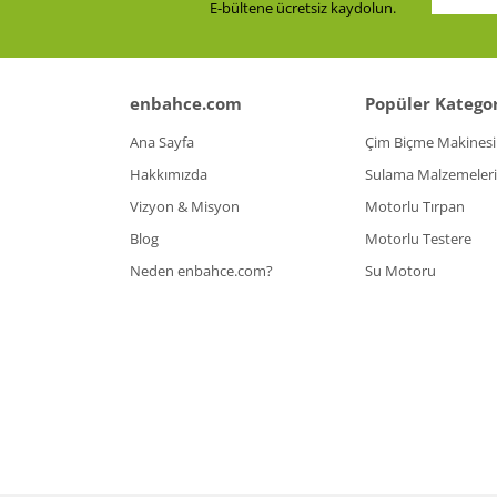
E-bültene ücretsiz kaydolun.
enbahce.com
Popüler Kategor
Ana Sayfa
Çim Biçme Makinesi
Hakkımızda
Sulama Malzemeleri
Vizyon & Misyon
Motorlu Tırpan
Blog
Motorlu Testere
Neden enbahce.com?
Su Motoru