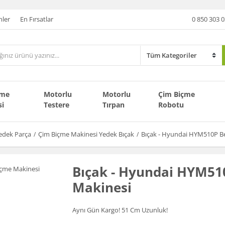
nler
En Fırsatlar
0 850 303 0
çme
Motorlu
Motorlu
Çim Biçme
si
Testere
Tırpan
Robotu
edek Parça
Çim Biçme Makinesi Yedek Bıçak
Bıçak - Hyundai HYM510P Be
Bıçak - Hyundai HYM51
Makinesi
Aynı Gün Kargo! 51 Cm Uzunluk!