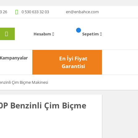
3 26
0 530 633 32 03
en@enbahce.com
Hesabım
Sepetim
Kampanyalar
En İyi Fiyat
Garantisi
nzinli Çim Biçme Makinesi
0P Benzinli Çim Biçme