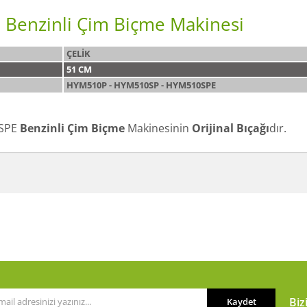
 Benzinli Çim Biçme Makinesi
ÇELİK
51 CM
HYM510P - HYM510SP - HYM510SPE
0SPE
Benzinli Çim Biçme
Makinesinin
Orijinal Bıçağı
dır.
a ve diğer konularda yetersiz gördüğünüz noktaları öneri formunu kullanarak t
Bu ürüne ilk yorumu siz yapın!
or.
Yorum Yaz
Biz
Kaydet