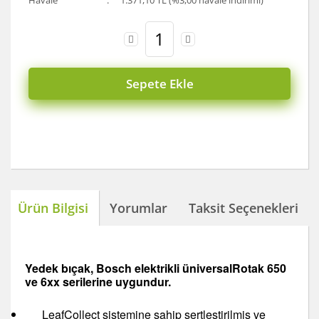
Havale
1.371,10 TL (%3,00 havale indirimi)
Sepete Ekle
Ürün Bilgisi
Yorumlar
Taksit Seçenekleri
Yedek bıçak, Bosch elektrikli üniversalRotak 650
ve 6xx serilerine uygundur.
LeafCollect sistemine sahip sertleştirilmiş ve