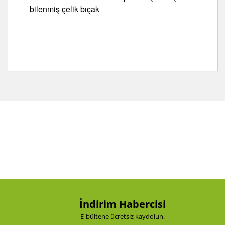
bilenmiş çelik bıçak
Bu ürünün fiyat bilgisi, resim, ürün açıklamalarında ve
diğer konularda yetersiz gördüğünüz noktaları öneri
Bu ürüne ilk yorumu siz yapın!
formunu kullanarak tarafımıza iletebilirsiniz.
Görüş ve önerileriniz için teşekkür ederiz.
Yorum Yaz
Ürün resmi kalitesiz, bozuk veya görüntülenemiyor.
Ürün açıklamasında eksik bilgiler bulunuyor.
Ürün bilgilerinde hatalar bulunuyor.
Ürün fiyatı diğer sitelerden daha pahalı.
Bu ürüne benzer farklı alternatifler olmalı.
İndirim Habercisi
E-bültene ücretsiz kaydolun.