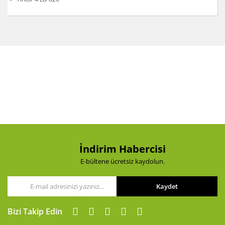
Bu ürünün fiyat bilgisi, resim, ürün açıklamalarında ve
diğer konularda yetersiz gördüğünüz noktaları öneri
Bu ürüne ilk yorumu siz yapın!
formunu kullanarak tarafımıza iletebilirsiniz.
Görüş ve önerileriniz için teşekkür ederiz.
Yorum Yaz
Ürün resmi kalitesiz, bozuk veya görüntülenemiyor.
Ürün açıklamasında eksik bilgiler bulunuyor.
Ürün bilgilerinde hatalar bulunuyor.
Ürün fiyatı diğer sitelerden daha pahalı.
Bu ürüne benzer farklı alternatifler olmalı.
İndirim Habercisi
E-bültene ücretsiz kaydolun.
Kaydet
Gönder
Bizi Takip Edin