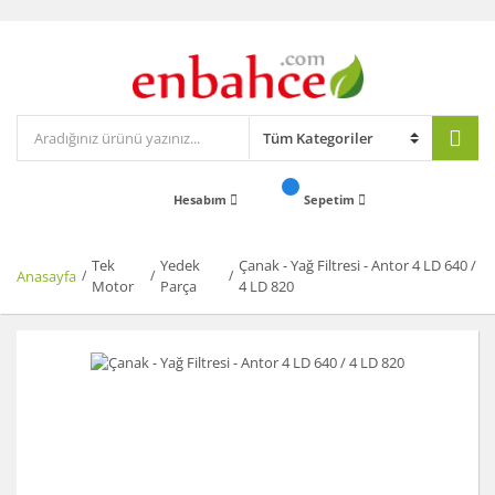
Hesabım
Sepetim
Tek
Yedek
Çanak - Yağ Filtresi - Antor 4 LD 640 /
Anasayfa
Motor
Parça
4 LD 820