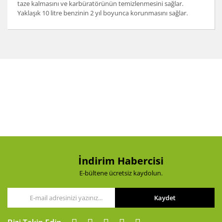
taze kalmasını ve karbüratörünün temizlenmesini sağlar.
Yaklaşık 10 litre benzinin 2 yıl boyunca korunmasını sağlar.
Bu ürünün fiyat bilgisi, resim, ürün açıklamalarında ve
diğer konularda yetersiz gördüğünüz noktaları öneri
Bu ürüne ilk yorumu siz yapın!
formunu kullanarak tarafımıza iletebilirsiniz.
Görüş ve önerileriniz için teşekkür ederiz.
Yorum Yaz
Ürün resmi kalitesiz, bozuk veya görüntülenemiyor.
Ürün açıklamasında eksik bilgiler bulunuyor.
Ürün bilgilerinde hatalar bulunuyor.
Ürün fiyatı diğer sitelerden daha pahalı.
Bu ürüne benzer farklı alternatifler olmalı.
İndirim Habercisi
E-bültene ücretsiz kaydolun.
Kaydet
Gönder