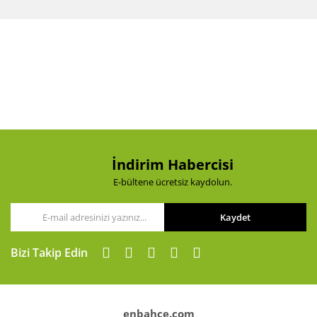
diğer konularda yetersiz gördüğünüz noktaları öneri
Bu ürüne ilk yorumu siz yapın!
formunu kullanarak tarafımıza iletebilirsiniz.
Görüş ve önerileriniz için teşekkür ederiz.
Yorum Yaz
Ürün resmi kalitesiz, bozuk veya görüntülenemiyor.
Ürün açıklamasında eksik bilgiler bulunuyor.
Ürün bilgilerinde hatalar bulunuyor.
Ürün fiyatı diğer sitelerden daha pahalı.
Bu ürüne benzer farklı alternatifler olmalı.
İndirim Habercisi
E-bültene ücretsiz kaydolun.
Kaydet
Gönder
Bizi Takip Edin
enbahce.com