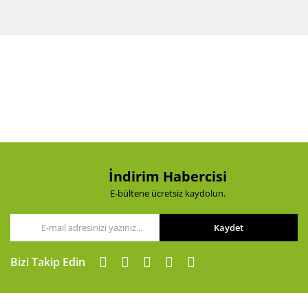
Bu ürünün fiyat bilgisi, resim, ürün açıklamalarında ve
diğer konularda yetersiz gördüğünüz noktaları öneri
Bu ürüne ilk yorumu siz yapın!
formunu kullanarak tarafımıza iletebilirsiniz.
Görüş ve önerileriniz için teşekkür ederiz.
Yorum Yaz
Ürün resmi kalitesiz, bozuk veya görüntülenemiyor.
Ürün açıklamasında eksik bilgiler bulunuyor.
Ürün bilgilerinde hatalar bulunuyor.
Ürün fiyatı diğer sitelerden daha pahalı.
Bu ürüne benzer farklı alternatifler olmalı.
İndirim Habercisi
E-bültene ücretsiz kaydolun.
Kaydet
Gönder
Bizi Takip Edin