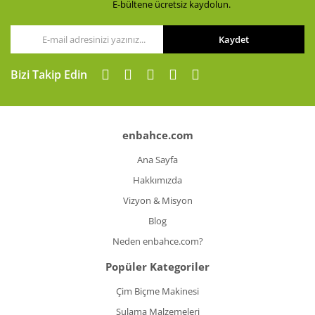
E-bültene ücretsiz kaydolun.
Kaydet
Gönder
Bizi Takip Edin
enbahce.com
Ana Sayfa
Hakkımızda
Vizyon & Misyon
Blog
Neden enbahce.com?
Popüler Kategoriler
Çim Biçme Makinesi
Sulama Malzemeleri