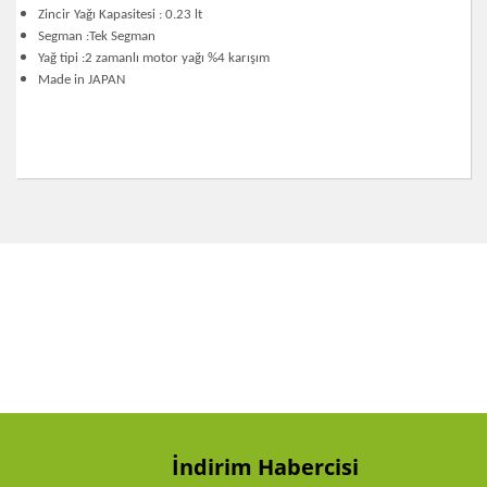
Zincir Yağı Kapasitesi : 0.23 lt
Segman :Tek Segman
Yağ tipi :2 zamanlı motor yağı %4 karışım
Made in JAPAN
Bu ürünün fiyat bilgisi, resim, ürün açıklamalarında ve
diğer konularda yetersiz gördüğünüz noktaları öneri
Bu ürüne ilk yorumu siz yapın!
formunu kullanarak tarafımıza iletebilirsiniz.
Görüş ve önerileriniz için teşekkür ederiz.
Yorum Yaz
Ürün resmi kalitesiz, bozuk veya görüntülenemiyor.
Ürün açıklamasında eksik bilgiler bulunuyor.
Ürün bilgilerinde hatalar bulunuyor.
Ürün fiyatı diğer sitelerden daha pahalı.
Bu ürüne benzer farklı alternatifler olmalı.
İndirim Habercisi