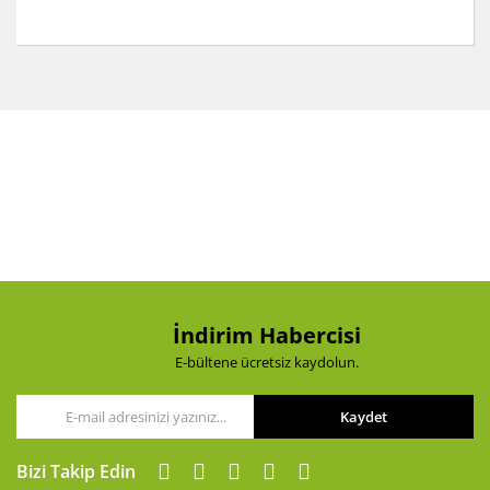
Bu ürünün fiyat bilgisi, resim, ürün açıklamalarında ve
diğer konularda yetersiz gördüğünüz noktaları öneri
Bu ürüne ilk yorumu siz yapın!
formunu kullanarak tarafımıza iletebilirsiniz.
Görüş ve önerileriniz için teşekkür ederiz.
Yorum Yaz
Ürün resmi kalitesiz, bozuk veya görüntülenemiyor.
Ürün açıklamasında eksik bilgiler bulunuyor.
Ürün bilgilerinde hatalar bulunuyor.
Ürün fiyatı diğer sitelerden daha pahalı.
Bu ürüne benzer farklı alternatifler olmalı.
İndirim Habercisi
E-bültene ücretsiz kaydolun.
Kaydet
Gönder
Bizi Takip Edin