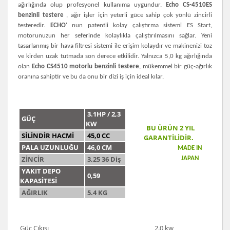
ağırlığında olup profesyonel kullanıma uygundur.
Echo CS-4510ES
benzinli testere
, ağır işler için yeterli güce sahip çok yönlü zincirli
testeredir.
ECHO
' nun patentli kolay çalıştırma sistemi ES Start,
motorunuzun her seferinde kolaylıkla çalıştırılmasını sağlar. Yeni
tasarlanmış bir hava filtresi sistemi ile erişim kolaydır ve makinenizi toz
ve kirden uzak tutmada son derece etkilidir. Yalnızca 5,0 kg ağırlığında
olan
Echo CS4510 motorlu benzinli testere
, mükemmel bir güç-ağırlık
oranına sahiptir ve bu da onu bir dizi iş için ideal kılar.
3.1HP / 2,3
GÜÇ
KW
BU ÜRÜN 2 YIL
SİLİNDİR HACMİ
45,0 CC
GARANTİLİDİR.
PALA UZUNLUĞU
46,0 CM
MADE IN
ZİNCİR
3,25 36 Diş
JAPAN
YAKIT DEPO
0,59
KAPASİTESİ
AĞIRLIK
5.4 KG
Güç Çıkışı
2,0 kw