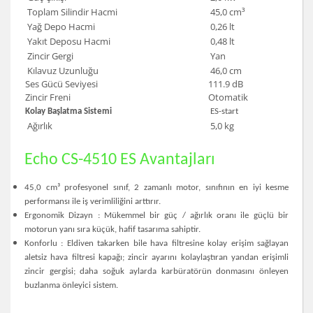
Toplam Silindir Hacmi
45,0 cm³
Yağ Depo Hacmi
0,26 lt
Yakıt Deposu Hacmi
0,48 lt
Zincir Gergi
Yan
Kılavuz Uzunluğu
46,0 cm
Ses Gücü Seviyesi
111.9 dB
Zincir Freni
Otomatik
Kolay Başlatma Sistemi
ES-start
Ağırlık
5,0 kg
Echo CS-4510 ES Avantajları
45,0 cm³ profesyonel sınıf, 2 zamanlı motor, sınıfının en iyi kesme
performansı ile iş verimliliğini arttırır.
Ergonomik Dizayn :
Mükemmel bir güç / ağırlık oranı ile güçlü bir
motorun yanı sıra küçük, hafif tasarıma sahiptir.
Konforlu :
Eldiven takarken bile hava filtresine kolay erişim sağlayan
aletsiz hava filtresi kapağı; zincir ayarını kolaylaştıran yandan erişimli
zincir gergisi; daha soğuk aylarda karbüratörün donmasını önleyen
buzlanma önleyici sistem.