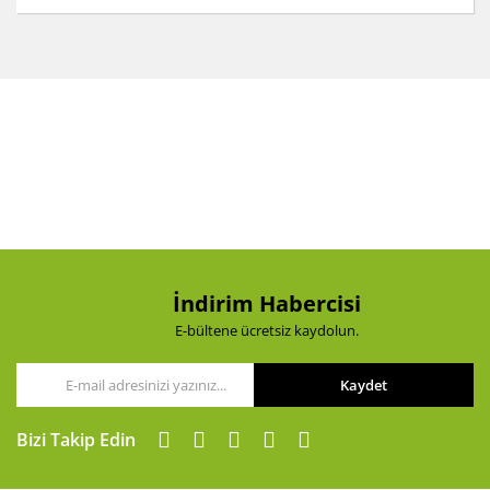
Bu ürünün fiyat bilgisi, resim, ürün açıklamalarında ve
diğer konularda yetersiz gördüğünüz noktaları öneri
Bu ürüne ilk yorumu siz yapın!
formunu kullanarak tarafımıza iletebilirsiniz.
Görüş ve önerileriniz için teşekkür ederiz.
Yorum Yaz
Ürün resmi kalitesiz, bozuk veya görüntülenemiyor.
Ürün açıklamasında eksik bilgiler bulunuyor.
Ürün bilgilerinde hatalar bulunuyor.
Ürün fiyatı diğer sitelerden daha pahalı.
Bu ürüne benzer farklı alternatifler olmalı.
İndirim Habercisi
E-bültene ücretsiz kaydolun.
Kaydet
Gönder
Bizi Takip Edin