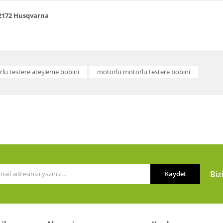
2172
Husqvarna
a ve diğer konularda yetersiz gördüğünüz noktaları öneri formunu kullanarak t
lu testere ateşleme bobini
motorlu motorlu testere bobini
Bu ürüne ilk yorumu siz yapın!
or.
Yorum Yaz
Biz
Kaydet
Gönder