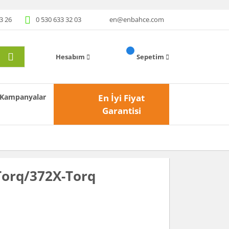
3 26
0 530 633 32 03
en@enbahce.com
Hesabım
Sepetim
Kampanyalar
En İyi Fiyat
Garantisi
Torq/372X-Torq