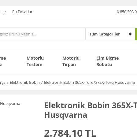
nler
En Fırsatlar
0 850 303 0
çme
Motorlu
Motorlu
Çim Biçme
si
Testere
Tırpan
Robotu
rça
Elektronik Bobin
Elektronik Bobin 365X-Torq/372X-Torq Husqvarna
Elektronik Bobin 365X-
Husqvarna
2.784,10 TL