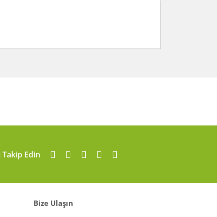
arafımıza iletebilirsiniz.
i Takip Edin
Bize Ulaşın