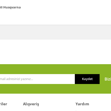
II
Husqvarna
a ve diğer konularda yetersiz gördüğünüz noktaları öneri formunu kullanarak t
Bu ürüne ilk yorumu siz yapın!
or.
Yorum Yaz
Biz
Kaydet
iler
Alışveriş
Yardım
Gönder