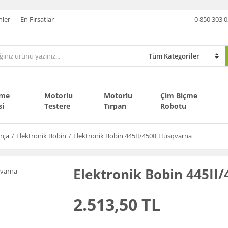
nler
En Fırsatlar
0 850 303 0
çme
Motorlu
Motorlu
Çim Biçme
si
Testere
Tırpan
Robotu
rça
Elektronik Bobin
Elektronik Bobin 445II/450II Husqvarna
Elektronik Bobin 445II
2.513,50 TL