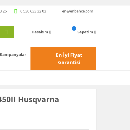
3 26
0 530 633 32 03
en@enbahce.com
Hesabım
Sepetim
Kampanyalar
En İyi Fiyat
Garantisi
/450II Husqvarna