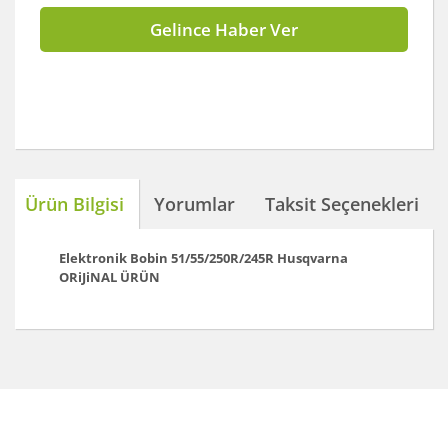
Gelince Haber Ver
Ürün Bilgisi
Yorumlar
Taksit Seçenekleri
Elektronik Bobin 51/55/250R/245R
Husqvarna
ORiJiNAL ÜRÜN
Bu ürünün fiyat bilgisi, resim, ürün açıklamalarında ve
diğer konularda yetersiz gördüğünüz noktaları öneri
Bu ürüne ilk yorumu siz yapın!
formunu kullanarak tarafımıza iletebilirsiniz.
Görüş ve önerileriniz için teşekkür ederiz.