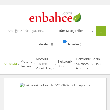
Hesabım
Sepetim
Motorlu
Elektronik Bobin
Motorlu
Elektronik
Anasayfa
Testere
51/55/250R/245R
Testere
Bobin
Yedek Parça
Husqvarna