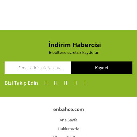
Yorum Yaz
Ürün resmi kalitesiz, bozuk veya görüntülenemiyor.
Ürün açıklamasında eksik bilgiler bulunuyor.
Ürün bilgilerinde hatalar bulunuyor.
Ürün fiyatı diğer sitelerden daha pahalı.
Bu ürüne benzer farklı alternatifler olmalı.
İndirim Habercisi
E-bültene ücretsiz kaydolun.
Kaydet
Gönder
Bizi Takip Edin
enbahce.com
Ana Sayfa
Hakkımızda