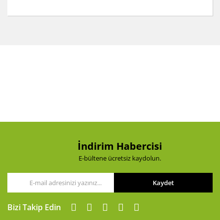
Bu ürünün fiyat bilgisi, resim, ürün açıklamalarında ve
diğer konularda yetersiz gördüğünüz noktaları öneri
Bu ürüne ilk yorumu siz yapın!
formunu kullanarak tarafımıza iletebilirsiniz.
Görüş ve önerileriniz için teşekkür ederiz.
Yorum Yaz
Ürün resmi kalitesiz, bozuk veya görüntülenemiyor.
Ürün açıklamasında eksik bilgiler bulunuyor.
Ürün bilgilerinde hatalar bulunuyor.
Ürün fiyatı diğer sitelerden daha pahalı.
Bu ürüne benzer farklı alternatifler olmalı.
İndirim Habercisi
E-bültene ücretsiz kaydolun.
Kaydet
Gönder
Bizi Takip Edin