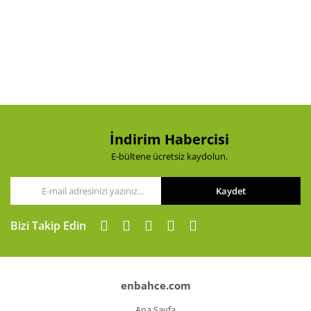
formunu kullanarak tarafımıza iletebilirsiniz.
Görüş ve önerileriniz için teşekkür ederiz.
Yorum Yaz
Ürün resmi kalitesiz, bozuk veya görüntülenemiyor.
Ürün açıklamasında eksik bilgiler bulunuyor.
Ürün bilgilerinde hatalar bulunuyor.
Ürün fiyatı diğer sitelerden daha pahalı.
Bu ürüne benzer farklı alternatifler olmalı.
İndirim Habercisi
E-bültene ücretsiz kaydolun.
Kaydet
Gönder
Bizi Takip Edin
enbahce.com
Ana Sayfa