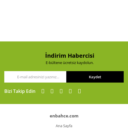
Görüş ve önerileriniz için teşekkür ederiz.
Yorum Yaz
Ürün resmi kalitesiz, bozuk veya görüntülenemiyor.
Ürün açıklamasında eksik bilgiler bulunuyor.
Ürün bilgilerinde hatalar bulunuyor.
Ürün fiyatı diğer sitelerden daha pahalı.
Bu ürüne benzer farklı alternatifler olmalı.
İndirim Habercisi
E-bültene ücretsiz kaydolun.
Kaydet
Gönder
Bizi Takip Edin
enbahce.com
Ana Sayfa