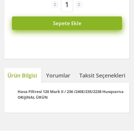
Sepete Ekle
Ürün Bilgisi
Yorumlar
Taksit Seçenekleri
Hava Filtresi 120 Mark II / 236 /240E/235/2238
Husqvarna
ORiJiNAL ÜRÜN
Bu ürünün fiyat bilgisi, resim, ürün açıklamalarında ve
diğer konularda yetersiz gördüğünüz noktaları öneri
Bu ürüne ilk yorumu siz yapın!
formunu kullanarak tarafımıza iletebilirsiniz.