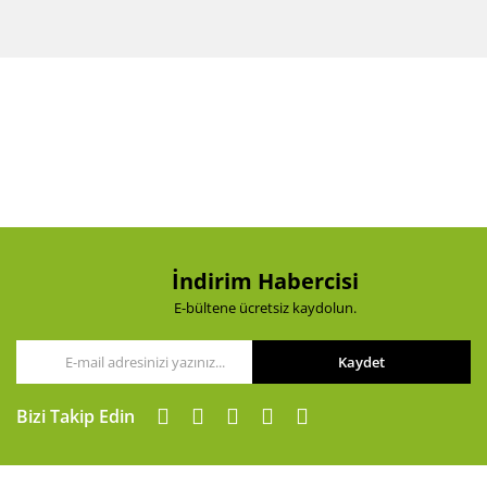
Bu ürünün fiyat bilgisi, resim, ürün açıklamalarında ve
diğer konularda yetersiz gördüğünüz noktaları öneri
Bu ürüne ilk yorumu siz yapın!
formunu kullanarak tarafımıza iletebilirsiniz.
Görüş ve önerileriniz için teşekkür ederiz.
Yorum Yaz
Ürün resmi kalitesiz, bozuk veya görüntülenemiyor.
Ürün açıklamasında eksik bilgiler bulunuyor.
Ürün bilgilerinde hatalar bulunuyor.
Ürün fiyatı diğer sitelerden daha pahalı.
Bu ürüne benzer farklı alternatifler olmalı.
İndirim Habercisi
E-bültene ücretsiz kaydolun.
Kaydet
Gönder
Bizi Takip Edin