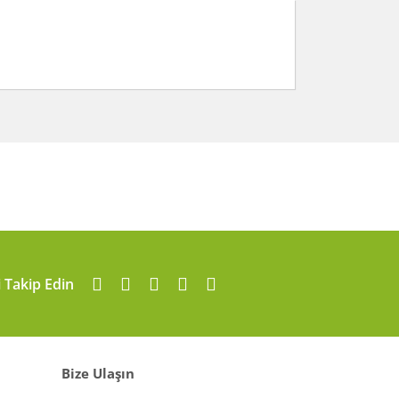
arafımıza iletebilirsiniz.
i Takip Edin
Bize Ulaşın