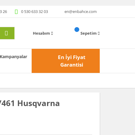
3 26
0 530 633 32 03
en@enbahce.com
Hesabım
Sepetim
Kampanyalar
En İyi Fiyat
Garantisi
55/461 Husqvarna