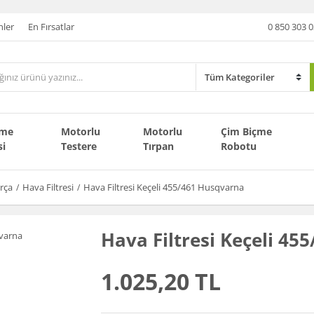
nler
En Fırsatlar
0 850 303 0
çme
Motorlu
Motorlu
Çim Biçme
si
Testere
Tırpan
Robotu
rça
Hava Filtresi
Hava Filtresi Keçeli 455/461 Husqvarna
Hava Filtresi Keçeli 4
1.025,20 TL