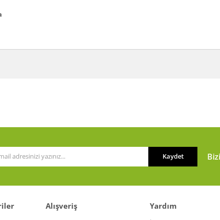
a
a ve diğer konularda yetersiz gördüğünüz noktaları öneri formunu kullanarak t
Bu ürüne ilk yorumu siz yapın!
or.
Yorum Yaz
Biz
Kaydet
iler
Alışveriş
Yardım
Gönder