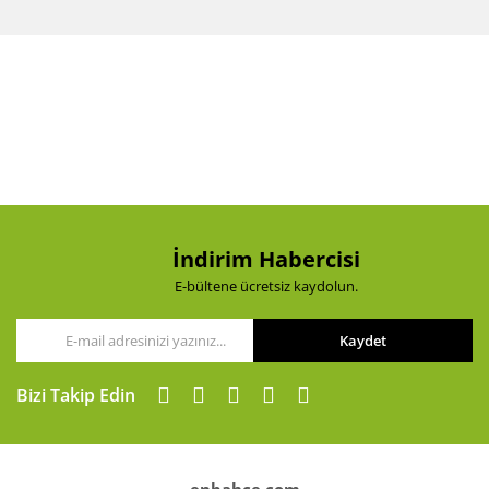
Bu ürünün fiyat bilgisi, resim, ürün açıklamalarında ve
diğer konularda yetersiz gördüğünüz noktaları öneri
Bu ürüne ilk yorumu siz yapın!
formunu kullanarak tarafımıza iletebilirsiniz.
Görüş ve önerileriniz için teşekkür ederiz.
Yorum Yaz
Ürün resmi kalitesiz, bozuk veya görüntülenemiyor.
Ürün açıklamasında eksik bilgiler bulunuyor.
Ürün bilgilerinde hatalar bulunuyor.
Ürün fiyatı diğer sitelerden daha pahalı.
Bu ürüne benzer farklı alternatifler olmalı.
İndirim Habercisi
E-bültene ücretsiz kaydolun.
Kaydet
Gönder
Bizi Takip Edin