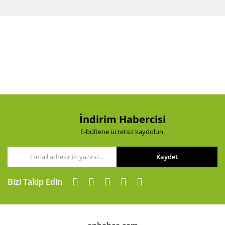
Bu ürünün fiyat bilgisi, resim, ürün açıklamalarında ve
diğer konularda yetersiz gördüğünüz noktaları öneri
Bu ürüne ilk yorumu siz yapın!
formunu kullanarak tarafımıza iletebilirsiniz.
Görüş ve önerileriniz için teşekkür ederiz.
Yorum Yaz
Ürün resmi kalitesiz, bozuk veya görüntülenemiyor.
Ürün açıklamasında eksik bilgiler bulunuyor.
Ürün bilgilerinde hatalar bulunuyor.
Ürün fiyatı diğer sitelerden daha pahalı.
Bu ürüne benzer farklı alternatifler olmalı.
İndirim Habercisi
E-bültene ücretsiz kaydolun.
Kaydet
Gönder
Bizi Takip Edin