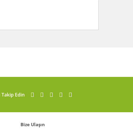
arafımıza iletebilirsiniz.
i Takip Edin
Bize Ulaşın