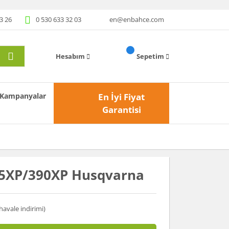
3 26
0 530 633 32 03
en@enbahce.com
Hesabım
Sepetim
Kampanyalar
En İyi Fiyat
Garantisi
385XP/390XP Husqvarna
havale indirimi)