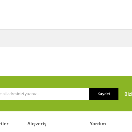
a
a ve diğer konularda yetersiz gördüğünüz noktaları öneri formunu kullanarak t
Bu ürüne ilk yorumu siz yapın!
or.
Yorum Yaz
Biz
Kaydet
iler
Alışveriş
Yardım
Gönder