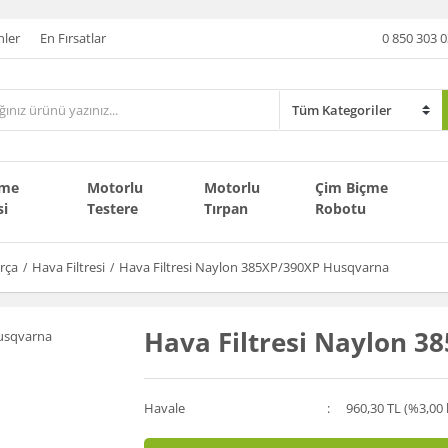
nler
En Fırsatlar
0 850 303 0
çme
Motorlu
Motorlu
Çim Biçme
si
Testere
Tırpan
Robotu
rça
Hava Filtresi
Hava Filtresi Naylon 385XP/390XP Husqvarna
Hava Filtresi Naylon 
Havale
960,30 TL (%3,00 