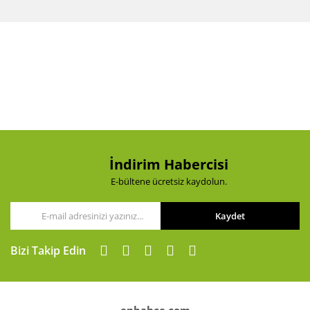
Bu ürünün fiyat bilgisi, resim, ürün açıklamalarında ve
diğer konularda yetersiz gördüğünüz noktaları öneri
Bu ürüne ilk yorumu siz yapın!
formunu kullanarak tarafımıza iletebilirsiniz.
Görüş ve önerileriniz için teşekkür ederiz.
Yorum Yaz
Ürün resmi kalitesiz, bozuk veya görüntülenemiyor.
Ürün açıklamasında eksik bilgiler bulunuyor.
Ürün bilgilerinde hatalar bulunuyor.
Ürün fiyatı diğer sitelerden daha pahalı.
Bu ürüne benzer farklı alternatifler olmalı.
İndirim Habercisi
E-bültene ücretsiz kaydolun.
Kaydet
Gönder
Bizi Takip Edin