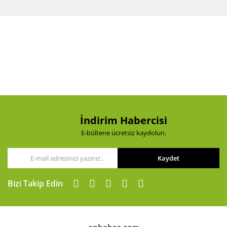
Bu ürünün fiyat bilgisi, resim, ürün açıklamalarında ve
diğer konularda yetersiz gördüğünüz noktaları öneri
Bu ürüne ilk yorumu siz yapın!
formunu kullanarak tarafımıza iletebilirsiniz.
Görüş ve önerileriniz için teşekkür ederiz.
Yorum Yaz
Ürün resmi kalitesiz, bozuk veya görüntülenemiyor.
Ürün açıklamasında eksik bilgiler bulunuyor.
Ürün bilgilerinde hatalar bulunuyor.
Ürün fiyatı diğer sitelerden daha pahalı.
Bu ürüne benzer farklı alternatifler olmalı.
İndirim Habercisi
E-bültene ücretsiz kaydolun.
Kaydet
Gönder
Bizi Takip Edin