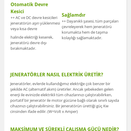
Otomatik Devre
Kesici
Sağlamdır
++ AC ve DC devre kesicileri
++ Dayanıklı şasesi, tüm parçaları
jeneratörün aşırı yüklenmesi
çevreleyerek hem jeneratörü
veya kısa devre
korumakta hem de taşıma
halinde elektriği keserek,
kolaylığı sağlamaktadır.
jeneratörü devre dışı
bırakmaktadır.
JENERATÖRLER NASIL ELEKTRİK ÜRETİR?
Jeneratörler, evlerde kullandığımız elektriğe çok benzer bir
şekilde AC (alternatif akım) üretirler. Ancak şebekeden gelen
enerji ile evinizde elektrikli tüm cihazlarınızı çalıştırabilirken,
portatif bir jeneratör ile motor gücüne bağlı olarak sınırlı sayıda
cihazınızı çalıştırabilirsiniz. Bir jeneratörün ürettiği güç Kw
cinsinden ifade edilir. (W=Volt x Amper)
MAKSİMUM VE SÜREKLİ ÇALIŞMA GÜCÜ NEDİR?