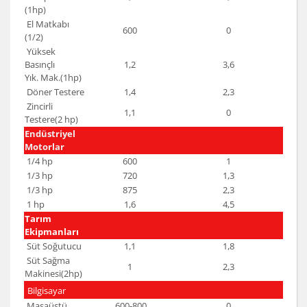
(1hp)
El Matkabı
600
0
(1/2)
Yüksek
Basınçlı
1,2
3,6
Yık. Mak.(1hp)
Döner Testere
1,4
2,3
Zincirli
1,1
0
Testere(2 hp)
Endüstriyel
Motorlar
1/4 hp
600
1
1/3 hp
720
1,3
1/3 hp
875
2,3
1 hp
1,6
4,5
Tarım
Ekipmanları
Süt Soğutucu
1,1
1,8
Süt Sağma
1
2,3
Makinesi(2hp)
Bilgisayar
Masaüstü
600-800
0