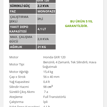
GXR 120
SÜREKLİ GÜÇ
2.2 KVA
FAZ
MONOFAZE
ÇALIŞTIRMA
İPLİ
ŞEKLİ
BU ÜRÜN 5 YIL
GARANTİLİDİR.
YAKIT DEPO
4,1 LT
KAPASİTESİ
MAX. ÇALIŞMA
2,0 KVA
GÜCÜ
AĞIRLIK
21 KG
Motor
Honda GXR 120
Benzinli, 4 Zamanlı, Tek Silindirli, Hava
Motor Tipi
Soğutmalı
Motor Ağırlığı
15,4 kg
Çap x Strok
56 x 40 mm
Yağ Kapasitesi
0,4 lt
Silindir Hacmi
98 c
3
m
Sürekli Çıkış Akımı
7 a
Ateşleme
Full Transistörlü
Çalıştırma
İpli
Yakıt Depo Kapasitesi
4,1 lt