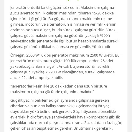
Jeneratörlerde iki farklı güçten söz edilir. Maksimum çalışma
gücü jeneratörün ilk çalıştırılmasından itibaren 15-20 dakika
içinde ürettiği güçtür. Bu güç daha sonra makinenin rejime
girmesi, motorun ve alternatörün ısınması ve verimliliklerinin
azalması sonucu düşer, bu da sürekli çalışma gücüdür. Sürekli
çalışma gücü, maksimum çalışma gücünün yaklaşık %90 ‘ı
seviyesindedir. Jeneratör ile ilgili bütün hesaplamalarda sürekli
çalışma gücünün dikkate alınması en güvenilir. Yöntemdir.
Örneğin; 2500 W’ luk bir jeneratör maksimum 2500 W üretir. Bu,
jeneratörün maksimum güçte 100’ lük ampullerden 25 adet
yakabileceği anlamına gelir. Ancak bu jeneratörün sürekli
çalışma gücü yaklaşık 2200 W olacağından, sürekli çalışmada
ancak 22 adet ampul yakabilir.
"jeneratörler kesinlikle 20 dakikadan daha uzun bir süre
maksimum çalışma gücünde çalıştırılmamalıdır.”
Güç ihtiyacını belirlemek için aynı anda çalışması gereken
cihazları ve bunların kalkış anındaki (ilk çalışmada) ihtiyaç
duydukları yükü belirlemek gerekir. Güç ihtiyacında öncelikle
evlerdeki hidrofor veya şantiyelerdeki hava kompresörü gibi ilk
çalıştıklarında normal çalışmalarına oranla 3-4 kat daha fazla güç
çeken cihazları tespit etmek gerekir. Unutmamak gerekir ki,