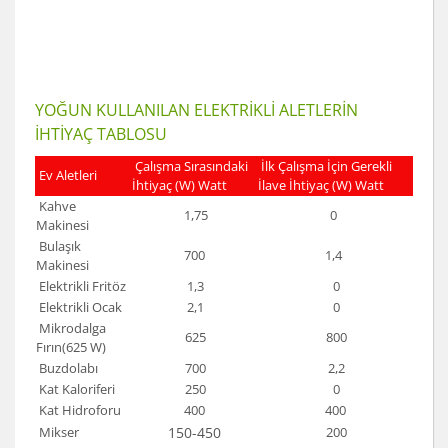
YOĞUN KULLANILAN ELEKTRİKLİ ALETLERİN
İHTİYAÇ TABLOSU
Çalışma Sırasındaki
İlk Çalışma İçin Gerekli
Ev Aletleri
İhtiyaç (W) Watt
İlave İhtiyaç (W) Watt
Kahve
1,75
0
Makinesi
Bulaşık
700
1,4
Makinesi
Elektrikli Fritöz
1,3
0
Elektrikli Ocak
2,1
0
Mikrodalga
625
800
Fırın(625 W)
Buzdolabı
700
2,2
Kat Kaloriferi
250
0
Kat Hidroforu
400
400
Mikser
150-450
200