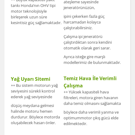
ateşleme sayesinde
tankı Honda’nın OHV tipi
jeneratörünüzün,
motor teknolojisiyle
ipini çekerken fazla güç
birleşerek uzun süre
harcamadan kolayca
kesintisiz güç sağlamaktadır.
çalıştırabilirsiniz.
Çalışma ipi jeneratörü
çalıştırdıktan sonra kendini
otomatik olarak geri sarar.
Ayrıca isteğe gire marşlı
modellerimiz de bulunmaktadır.
Temiz Hava İle Verimli
Yağ Uyarı Sitemi
Çalışma
++ Bu sistem motorun yağ
seviyesini sürekli kontrol
++ Yüksek kapasiteli hava
ederek yağ seviyesinde
filtreleri, motora giren havanın
daha temiz olmasını sağlamakta
düşüş meydana gelmesi
halinde motoru hemen
böylece daha verimli yanma ve
durdurur. Böylece motorda
optimummotor çıkış gücü elde
oluşabilecek hasarı önler.
edilmektedir.