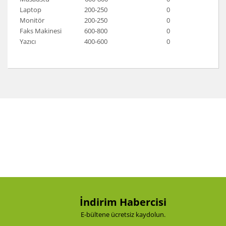
Laptop
200-250
0
Monitör
200-250
0
Faks Makinesi
600-800
0
Yazıcı
400
-
600
0
Bu ürünün fiyat bilgisi, resim, ürün açıklamalarında ve
diğer konularda yetersiz gördüğünüz noktaları öneri
Bu ürüne ilk yorumu siz yapın!
formunu kullanarak tarafımıza iletebilirsiniz.
Görüş ve önerileriniz için teşekkür ederiz.
Yorum Yaz
Ürün resmi kalitesiz, bozuk veya görüntülenemiyor.
Ürün açıklamasında eksik bilgiler bulunuyor.
Ürün bilgilerinde hatalar bulunuyor.
Ürün fiyatı diğer sitelerden daha pahalı.
Bu ürüne benzer farklı alternatifler olmalı.
İndirim Habercisi
E-bültene ücretsiz kaydolun.