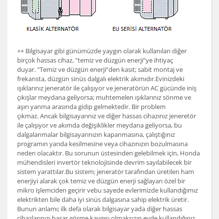
++ Bilgisayar gibi günümüzde yaygın olarak kullanılan diğer
birçok hassas cihaz, "temiz ve düzgün enerji”ye ihtiyaç
duyar. "Temiz ve düzgün enerji”den kasıt; sabit montaj ve
frekansta, düzgün sinüs dalgalı elektrik akımıdır.Evinizdeki
ışıklarınız jeneratör ile çalışıyor ve jeneratörün AC gücünde iniş
çıkışlar meydana geliyorsa; muhtemelen ışıklarınız sönme ve
aşırı yanma arasında gidip gelmektedir. Bir problem
çıkmaz. Ancak bilgisayarınız ve diğer hassas cihazınız jeneretör
ile çalışıyor ve akımda değişiklikler meydana geliyorsa, bu
dalgalanmalar bilgisayarınızın kapanmasına, çalıştığınız
programın yarıda kesilmesine veya cihazınızın bozulmasına
neden olacaktır. Bu sorunun üstesinden gelebilmek için, Honda
mühendisleri invertör teknolojisinde devrim sayılabilecek bir
sistem yarattılar.Bu sistem; jeneratör tarafından üretilen ham
enerjiyi alarak çok temiz ve düzgün enerji sağlayan özel bir
mikro işlemciden geçirir vebu sayede evlerimizde kullandığımız
elektrikten bile daha iyi sinüs dalgasına sahip elektrik üretir.
Bunun anlamı; ilk defa olarak bilgisayar yada diğer hassas
cihazlarınızı hasar görme kaygısı olmaksızın evde kullandığınız