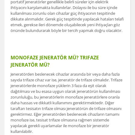
portatif jeneratörler genellikle belirli süreler için elektrik
ihtiyacını karşılamakta kullanılırlar. Dolayısı ile bu süre içinde
kullanılması zorunlu olan cihazlar güç ihtiyacının tespitinde
dikkate alınmalıdır. Gerek güç tespitinde yapılacak hataları telafi
etmek, gerekse ileri dönemde oluşabilecek yeni ihtiyaçları göz
önünde bulundurarak böyle bir tercih yapmak doğru olacaktır.
MONOFAZE JENERATÖR MÜ? TRIFAZE
JENERATÖR MÜ?
Jeneratörden beslenecek cihazlar arasında bir veya daha fazla
sayıda trifaze cihaz var ise, jeneratör de trifaze olmalıdır. Trifaze
jeneratörlerde monofaze yüklerin 3 faza da eşit olarak
dağıtılması ve bu esasa uygun olarak jeneratörün kullanılması
zorunluluğu, bu jeneratörlerin monofaze jeneratörlere oranla
daha hassas ve dikkatli kullanımını gerektirmektedir. Diğer
taraftan tesisatın trifaze olması jeneratörün de trifaze olmasını
gerektirmez. Eğer jeneratörden beslenecek cihazların tamamı
monofaze ise, tesisat trifaze olmasına rağmen sistemde
yapılacak gerekli uyarlamalar ile monofaze bir jeneratör
kullanılabilir.