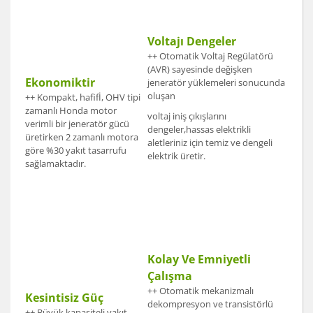
Voltajı Dengeler
++ Otomatik Voltaj Regülatörü
(AVR) sayesinde değişken
Ekonomiktir
jeneratör yüklemeleri sonucunda
oluşan
++ Kompakt, hafifİ, OHV tipi
zamanlı Honda motor
voltaj iniş çıkışlarını
verimli bir jeneratör gücü
dengeler,hassas elektrikli
üretirken 2 zamanlı motora
aletleriniz için temiz ve dengeli
göre %30 yakıt tasarrufu
elektrik üretir.
sağlamaktadır.
Kolay Ve Emniyetli
Çalışma
++ Otomatik mekanizmalı
Kesintisiz Güç
dekompresyon ve transistörlü
++ Büyük kapasiteli yakıt