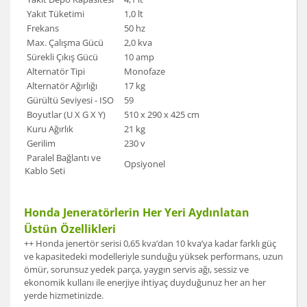
Yakıt Tüketimi
1,0 lt
Frekans
50 hz
Max. Çalışma Gücü
2,0 kva
Sürekli Çıkış Gücü
10 amp
Alternatör Tipi
Monofaze
Alternatör Ağırlığı
17 kg
Gürültü Seviyesi - ISO
59
Boyutlar (U X G X Y)
510 x 290 x 425 cm
Kuru Ağırlık
21 kg
Gerilim
230 v
Paralel Bağlantı ve
Opsiyonel
Kablo Seti
Honda Jeneratörlerin Her Yeri Aydınlatan
Üstün Özellikleri
++ Honda jenertör serisi 0,65 kva’dan 10 kva’ya kadar farklı güç
ve kapasitedeki modelleriyle sunduğu yüksek performans, uzun
ömür, sorunsuz yedek parça, yaygın servis ağı, sessiz ve
ekonomik kullanı ile enerjiye ihtiyaç duyduğunuz her an her
yerde hizmetinizde.