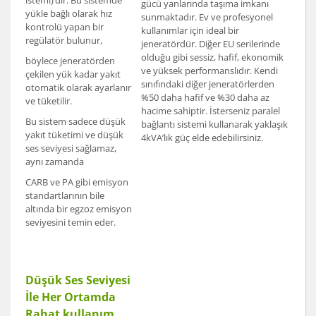
istemi)’dir. Bu sistemde
gücü yanlarında taşıma imkanı
yükle bağlı olarak hız
sunmaktadır. Ev ve profesyonel
kontrolü yapan bir
kullanımlar için ideal bir
regülatör bulunur,
jeneratördür. Diğer EU serilerinde
olduğu gibi sessiz, hafif, ekonomik
böylece jeneratörden
ve yüksek performanslıdır. Kendi
çekilen yük kadar yakıt
sınıfındaki diğer jeneratörlerden
otomatik olarak ayarlanır
%50 daha hafif ve %30 daha az
ve tüketilir.
hacime sahiptir. İsterseniz paralel
Bu sistem sadece düşük
bağlantı sistemi kullanarak yaklaşık
yakıt tüketimi ve düşük
4kVA’lık güç elde edebilirsiniz.
ses seviyesi sağlamaz,
aynı zamanda
CARB ve PA gibi emisyon
standartlarının bile
altında bir egzoz emisyon
seviyesini temin eder.
Düşük Ses Seviyesi
İle Her Ortamda
Rahat kullanım