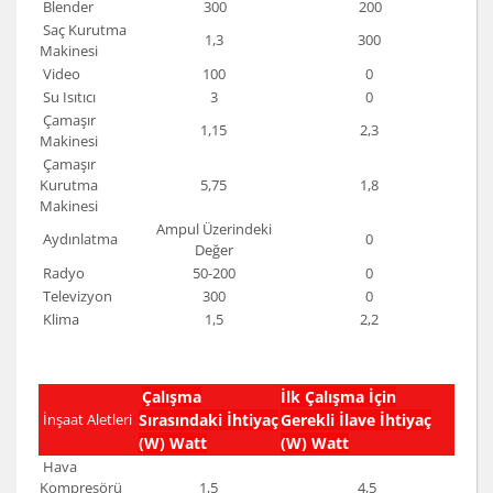
Blender
300
200
Saç Kurutma
1,3
300
Makinesi
Video
100
0
Su Isıtıcı
3
0
Çamaşır
1,15
2,3
Makinesi
Çamaşır
Kurutma
5,75
1,8
Makinesi
Ampul Üzerindeki
Aydınlatma
0
Değer
Radyo
50-200
0
Televizyon
300
0
Klima
1,5
2,2
Çalışma
İlk Çalışma İçin
İnşaat Aletleri
Sırasındaki İhtiyaç
Gerekli İlave İhtiyaç
(W) Watt
(W) Watt
Hava
Kompresörü
1
,
5
4,5