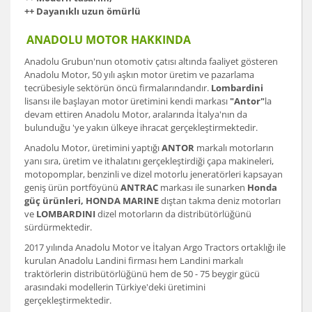
++ Dayanıklı uzun ömürlü
ANADOLU MOTOR HAKKINDA
Anadolu Grubun'nun otomotiv çatısı altında faaliyet gösteren
Anadolu Motor, 50 yılı aşkın motor üretim ve pazarlama
tecrübesiyle sektörün öncü firmalarındandır.
Lombardini
lisansı ile başlayan motor üretimini kendi markası
"Antor"
la
devam ettiren Anadolu Motor, aralarında İtalya'nın da
bulunduğu 'ye yakın ülkeye ihracat gerçekleştirmektedir.
Anadolu Motor, üretimini yaptığı
ANTOR
markalı motorların
yanı sıra, üretim ve ithalatını gerçekleştirdiği çapa makineleri,
motopomplar, benzinli ve dizel motorlu jeneratörleri kapsayan
geniş ürün portföyünü
ANTRAC
markası ile sunarken
Honda
güç ürünleri, HONDA MARINE
dıştan takma deniz motorları
ve
LOMBARDINI
dizel motorların da distribütörlüğünü
sürdürmektedir.
2017 yılında Anadolu Motor ve İtalyan Argo Tractors ortaklığı ile
kurulan Anadolu Landini firması hem Landini markalı
traktörlerin distribütörlüğünü hem de 50 - 75 beygir gücü
arasındaki modellerin Türkiye'deki üretimini
gerçekleştirmektedir.