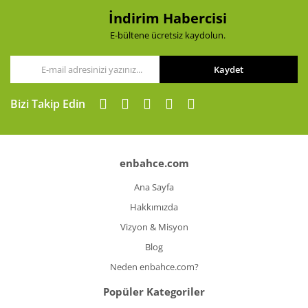
İndirim Habercisi
Gönder
E-bültene ücretsiz kaydolun.
Kaydet
Bizi Takip Edin
enbahce.com
Ana Sayfa
Hakkımızda
Vizyon & Misyon
Blog
Neden enbahce.com?
Popüler Kategoriler