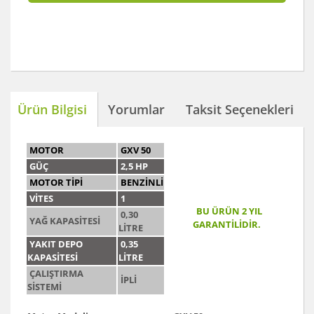
Ürün Bilgisi
Yorumlar
Taksit Seçenekleri
MOTOR
GXV 50
GÜÇ
2,5 HP
MOTOR TİPİ
BENZİNLİ
VİTES
1
BU ÜRÜN 2 YIL
0,30
YAĞ KAPASİTESİ
GARANTİLİDİR.
LİTRE
YAKIT DEPO
0,35
KAPASİTESİ
LİTRE
ÇALIŞTIRMA
İPLİ
SİSTEMİ