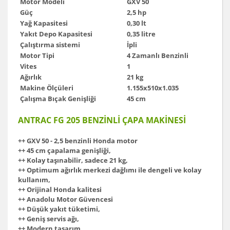
Motor Modeli
GXV 50
Güç
2,5 hp
Yağ Kapasitesi
0,30 lt
Yakıt Depo Kapasitesi
0,35 litre
Çalıştırma sistemi
İpli
Motor Tipi
4 Zamanlı Benzinli
Vites
1
Ağırlık
21 kg
Makine Ölçüleri
1.155x510x1.035
Çalışma Bıçak Genişliği
45 cm
ANTRAC FG 205 BENZİNLİ ÇAPA MAKİNESİ
++ GXV 50 - 2,5 benzinli Honda motor
++ 45 cm çapalama genişliği,
++ Kolay taşınabilir, sadece 21 kg,
++ Optimum ağırlık merkezi dağlımı ile dengeli ve kolay
kullanım,
++ Orijinal Honda kalitesi
++ Anadolu Motor Güvencesi
++ Düşük yakıt tüketimi,
++ Geniş servis ağı,
++ Modern tasarım,