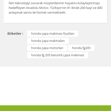
İleri teknolojiyi sunarak müşterilerinin hayatını kolaylaştırmayı
hedefleyen Anadolu Motor, Türkiye'nin 81 ilinde 200 bayi ve 400
anlaşmalı servis ile hizmet vermektedir.
Bu ürünün fiyat bilgisi, resim, ürün açıklamalarında ve
Etiketler :
honda çapa makinası fiyatları
diğer konularda yetersiz gördüğünüz noktaları öneri
Bu ürüne ilk yorumu siz yapın!
formunu kullanarak tarafımıza iletebilirsiniz.
honda çapa makinaları
Görüş ve önerileriniz için teşekkür ederiz.
honda çapa motorları
honda fg205
Yorum Yaz
honda fg 205 benzinli çapa makinasi
Ürün resmi kalitesiz, bozuk veya görüntülenemiyor.
Ürün açıklamasında eksik bilgiler bulunuyor.
Ürün bilgilerinde hatalar bulunuyor.
Ürün fiyatı diğer sitelerden daha pahalı.
Bu ürüne benzer farklı alternatifler olmalı.