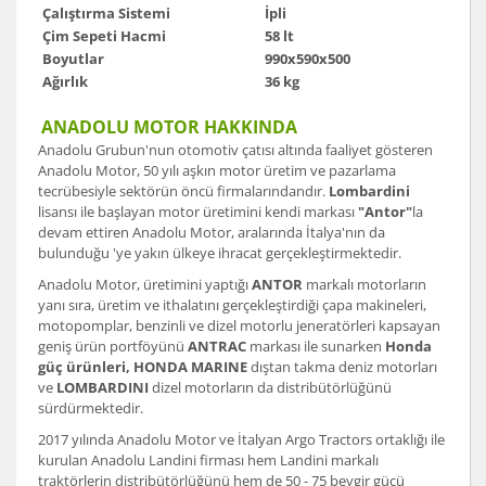
Çalıştırma Sistemi
İpli
Çim Sepeti Hacmi
58 lt
Boyutlar
990x590x500
Ağırlık
36 kg
ANADOLU MOTOR HAKKINDA
Anadolu Grubun'nun otomotiv çatısı altında faaliyet gösteren
Anadolu Motor, 50 yılı aşkın motor üretim ve pazarlama
tecrübesiyle sektörün öncü firmalarındandır.
Lombardini
lisansı ile başlayan motor üretimini kendi markası
"Antor"
la
devam ettiren Anadolu Motor, aralarında İtalya'nın da
bulunduğu 'ye yakın ülkeye ihracat gerçekleştirmektedir.
Anadolu Motor, üretimini yaptığı
ANTOR
markalı motorların
yanı sıra, üretim ve ithalatını gerçekleştirdiği çapa makineleri,
motopomplar, benzinli ve dizel motorlu jeneratörleri kapsayan
geniş ürün portföyünü
ANTRAC
markası ile sunarken
Honda
güç ürünleri, HONDA MARINE
dıştan takma deniz motorları
ve
LOMBARDINI
dizel motorların da distribütörlüğünü
sürdürmektedir.
2017 yılında Anadolu Motor ve İtalyan Argo Tractors ortaklığı ile
kurulan Anadolu Landini firması hem Landini markalı
traktörlerin distribütörlüğünü hem de 50 - 75 beygir gücü