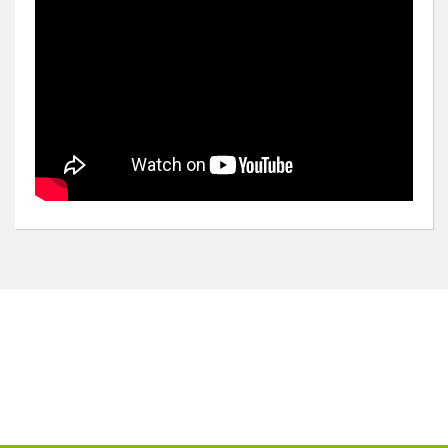
Bu ürünün fiyat bilgisi, resim, ürün açıklamalarında ve
diğer konularda yetersiz gördüğünüz noktaları öneri
Bu ürüne ilk yorumu siz yapın!
formunu kullanarak tarafımıza iletebilirsiniz.
Görüş ve önerileriniz için teşekkür ederiz.
Yorum Yaz
Ürün resmi kalitesiz, bozuk veya görüntülenemiyor.
Ürün açıklamasında eksik bilgiler bulunuyor.
Ürün bilgilerinde hatalar bulunuyor.