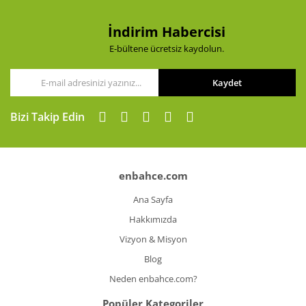
Ürün fiyatı diğer sitelerden daha pahalı.
Bu ürüne benzer farklı alternatifler olmalı.
İndirim Habercisi
E-bültene ücretsiz kaydolun.
Kaydet
Gönder
Bizi Takip Edin
enbahce.com
Ana Sayfa
Hakkımızda
Vizyon & Misyon
Blog
Neden enbahce.com?
Popüler Kategoriler