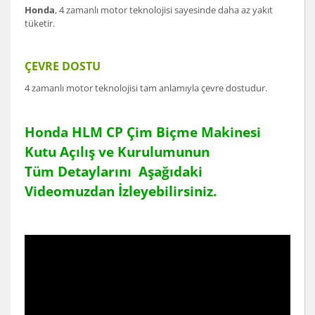
Honda
, 4 zamanlı motor teknolojisi sayesinde daha az yakıt
tüketir.
ÇEVRE DOSTU
4 zamanlı motor teknolojisi tam anlamıyla çevre dostudur.
Honda HLM CP Çim Biçme Makinesi
Kutu Açılış ve Kurulumunun
Tüm Detaylarını Aşağıdaki
Videomuzdan İzleyebilirsiniz.