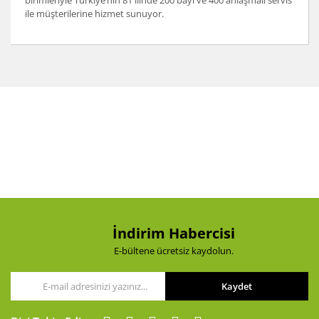
birimleriyle Türkiye’nin 81 ilinde 200 bayi ve 400 anlaşmalı servis
ile müşterilerine hizmet sunuyor.
Bu ürünün fiyat bilgisi, resim, ürün açıklamalarında ve
diğer konularda yetersiz gördüğünüz noktaları öneri
Bu ürüne ilk yorumu siz yapın!
formunu kullanarak tarafımıza iletebilirsiniz.
Görüş ve önerileriniz için teşekkür ederiz.
Yorum Yaz
Ürün resmi kalitesiz, bozuk veya görüntülenemiyor.
Ürün açıklamasında eksik bilgiler bulunuyor.
Ürün bilgilerinde hatalar bulunuyor.
Ürün fiyatı diğer sitelerden daha pahalı.
Bu ürüne benzer farklı alternatifler olmalı.
İndirim Habercisi
E-bültene ücretsiz kaydolun.
Kaydet
Gönder