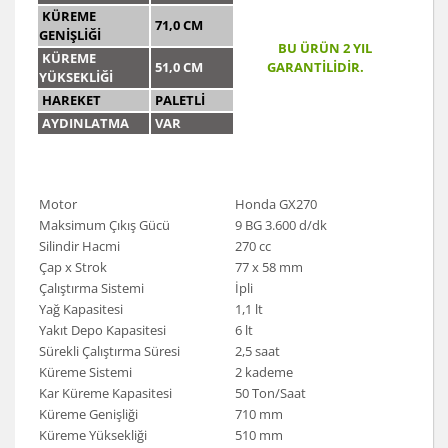
KÜREME
71,0 CM
GENİŞLİĞİ
BU ÜRÜN 2 YIL
KÜREME
51,0 CM
GARANTİLİDİR.
YÜKSEKLİĞİ
HAREKET
PALETLİ
AYDINLATMA
VAR
Motor
Honda GX270
Maksimum Çıkış Gücü
9 BG 3.600 d/dk
Silindir Hacmi
270 cc
Çap x Strok
77 x 58 mm
Çalıştırma Sistemi
İpli
Yağ Kapasitesi
1,1 lt
Yakıt Depo Kapasitesi
6 lt
Sürekli Çalıştırma Süresi
2,5 saat
Küreme Sistemi
2 kademe
Kar Küreme Kapasitesi
50 Ton/Saat
Küreme Genişliği
710 mm
Küreme Yüksekliği
510 mm