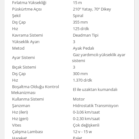
Fırlatma Yüksekliği
15 m
Püskürtme Açısı
210º Yatay, 70º Dikey
Şekil
Spiral
Dış Çap
355 mm
Hız
125 d/dk
Kavrama Sistemi
Deadman Tipi
Yükseklik Ayarı
3
Metod
Ayak Pedalı
Gaz yardımcılı yükseklik ayar
Ayar Sistemi
sistemi
Bıçak Sistemi
3
Dış Çap
300 mm
Hız
1.370 d/dk
Boşaltma Olduğu Kontrol
El ile uzaktan kumandalı
Mekanizması
Kullanma Sistemi
Motor
Şanzıman
Hidrostatik Transmisyon
Hız (ileri)
0-3,06 km/saat
Hız (geri)
0-2,30 km/saat
Vites
Çok değişkenli
Çalışma Lambası
12 v - 15 w
Hareket
Palet