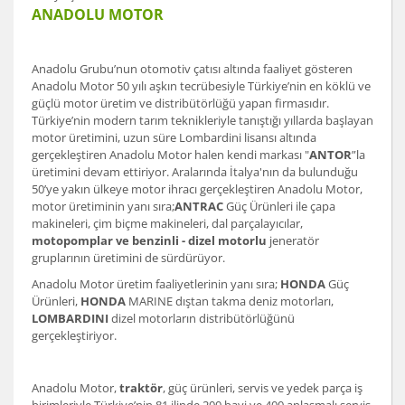
ANADOLU MOTOR
Anadolu Grubu’nun otomotiv çatısı altında faaliyet gösteren
Anadolu Motor 50 yılı aşkın tecrübesiyle Türkiye’nin en köklü ve
güçlü motor üretim ve distribütörlüğü yapan firmasıdır.
Türkiye’nin modern tarım teknikleriyle tanıştığı yıllarda başlayan
motor üretimini, uzun süre Lombardini lisansı altında
gerçekleştiren Anadolu Motor halen kendi markası "
ANTOR
”la
üretimini devam ettiriyor. Aralarında İtalya'nın da bulunduğu
50’ye yakın ülkeye motor ihracı gerçekleştiren Anadolu Motor,
motor üretiminin yanı sıra;
ANTRAC
Güç Ürünleri ile çapa
makineleri, çim biçme makineleri, dal parçalayıcılar,
motopomplar ve benzinli - dizel motorlu
jeneratör
gruplarının üretimini de sürdürüyor.
Anadolu Motor üretim faaliyetlerinin yanı sıra;
HONDA
Güç
Ürünleri,
HONDA
MARINE dıştan takma deniz motorları,
LOMBARDINI
dizel motorların distribütörlüğünü
gerçekleştiriyor.
Anadolu Motor,
traktör
, güç ürünleri, servis ve yedek parça iş