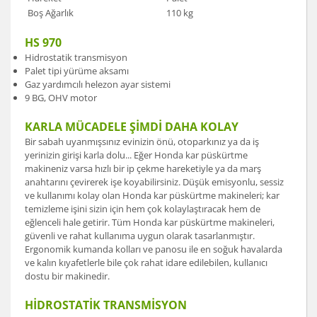
Boş Ağarlık
110 kg
HS 970
Hidrostatik transmisyon
Palet tipi yürüme aksamı
Gaz yardımcılı helezon ayar sistemi
9 BG, OHV motor
KARLA MÜCADELE ŞİMDİ DAHA KOLAY
Bir sabah uyanmışsınız evinizin önü, otoparkınız ya da iş
yerinizin girişi karla dolu... Eğer Honda kar püskürtme
makineniz varsa hızlı bir ip çekme hareketiyle ya da marş
anahtarını çevirerek işe koyabilirsiniz. Düşük emisyonlu, sessiz
ve kullanımı kolay olan Honda kar püskürtme makineleri; kar
temizleme işini sizin için hem çok kolaylaştıracak hem de
eğlenceli hale getirir. Tüm Honda kar püskürtme makineleri,
güvenli ve rahat kullanıma uygun olarak tasarlanmıştır.
Ergonomik kumanda kolları ve panosu ile en soğuk havalarda
ve kalın kıyafetlerle bile çok rahat idare edilebilen, kullanıcı
dostu bir makinedir.
HİDROSTATİK TRANSMİSYON