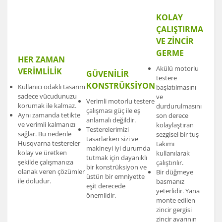
KOLAY
ÇALIŞTIRMA
VE ZİNCİR
GERME
HER ZAMAN
Akülü motorlu
VERİMLİLİK
GÜVENİLİR
testere
KONSTRÜKSİYON
Kullanıcı odaklı tasarım
başlatılmasını
sadece vücudunuzu
ve
Verimli motorlu testere
korumak ile kalmaz.
durdurulmasını
çalışması güç ile eş
Aynı zamanda tetikte
son derece
anlamalı değildir.
ve verimli kalmanızı
kolaylaştıran
Testerelerimizi
sağlar. Bu nedenle
sezgisel bir tuş
tasarlarken sizi ve
Husqvarna testereler
takımı
makineyi iyi durumda
kolay ve üretken
kullanılarak
tutmak için dayanıklı
şekilde çalışmanıza
çalıştırılır.
bir konstrüksiyon ve
olanak veren çözümler
Bir düğmeye
üstün bir emniyette
ile doludur.
basmanız
eşit derecede
yeterlidir. Yana
önemlidir.
monte edilen
zincir gergisi
zincir ayarının