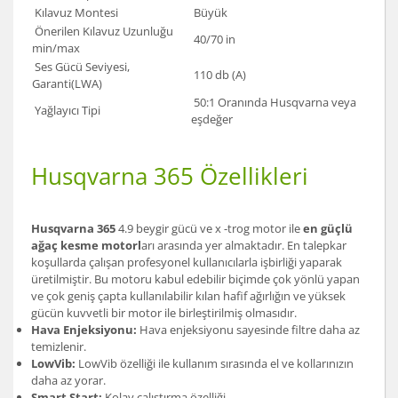
Kılavuz Montesi
Büyük
Önerilen Kılavuz Uzunluğu
40/70 in
min/max
Ses Gücü Seviyesi,
110 db (A)
Garanti(LWA)
50:1 Oranında Husqvarna veya
Yağlayıcı Tipi
eşdeğer
Husqvarna 365 Özellikleri
Husqvarna 365
4.9 beygir gücü ve x -trog motor ile
en güçlü
ağaç kesme motorl
arı arasında yer almaktadır. En talepkar
koşullarda çalışan profesyonel kullanıcılarla işbirliği yaparak
üretilmiştir. Bu motoru kabul edebilir biçimde çok yönlü yapan
ve çok geniş çapta kullanılabilir kılan hafif ağırlığın ve yüksek
gücün kuvvetli bir motor ile birleştirilmiş olmasıdır.
Hava Enjeksiyonu:
Hava enjeksiyonu sayesinde filtre daha az
temizlenir.
LowVib:
LowVib özelliği ile kullanım sırasında el ve kollarınızın
daha az yorar.
Smart Start:
Kolay çalıştırma özelliği.