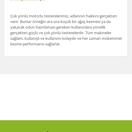
Çok yönlü motorlu testerelerimiz, adlarının hakkını gerçekten
verir. Bunlar örneğin ara sıra küçük bir ağaç kesmesi ya da
yakacak odun hazırlaması gereken kullanıcılara yönelik
gerçekten güçlü ve çok yönlü testerelerdir. Tüm makineler
sağlam, kullanışlı ve kullanımı kolaydır ve her zaman mükemmel
kesme performansı sağlarlar.
Bu ürünün fiyat bilgisi, resim, ürün açıklamalarında ve
diğer konularda yetersiz gördüğünüz noktaları öneri
Bu ürüne ilk yorumu siz yapın!
formunu kullanarak tarafımıza iletebilirsiniz.
Görüş ve önerileriniz için teşekkür ederiz.
Yorum Yaz
Ürün resmi kalitesiz, bozuk veya görüntülenemiyor.
Ürün açıklamasında eksik bilgiler bulunuyor.
Ürün bilgilerinde hatalar bulunuyor.
Ürün fiyatı diğer sitelerden daha pahalı.
Bu ürüne benzer farklı alternatifler olmalı.