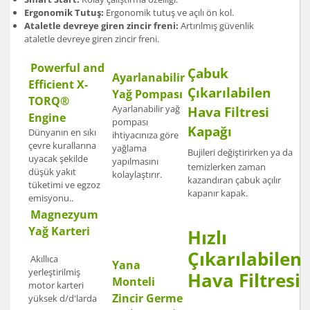
Ergonomik Tutuş:
Ergonomik tutuş ve açılı ön kol.
Ataletle devreye giren zincir freni:
Artırılmış güvenlik
ataletle devreye giren zincir freni.
Powerful and
Çabuk
Ayarlanabilir
Efficient X-
Çıkarılabilen
Yağ Pompası
TORQ®
Ayarlanabilir yağ
Hava Filtresi
Engine
pompası
Kapağı
Dünyanın en sıkı
ihtiyacınıza göre
çevre kurallarına
yağlama
Bujileri değiştirirken ya da
uyacak şekilde
yapılmasını
temizlerken zaman
düşük yakıt
kolaylaştırır.
kazandıran çabuk açılır
tüketimi ve egzoz
kapanır kapak.
emisyonu..
Magnezyum
Yağ Karteri
Hızlı
Çıkarılabilen
Akıllıca
Yana
yerleştirilmiş
Hava Filtresi
Monteli
motor karteri
Zincir Germe
yüksek d/d'larda