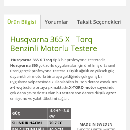
Ürün Bilgisi
Yorumlar
Taksit Seçenekleri
Husqvarna 365 X - Torq
Benzinli Motorlu Testere
Husqvarna 365 X-Troq
tipik bir profesyonel testeredir.
Husqvarna 365
çok zorlu uygulamalar için üretilmiş orta sınıf
üzeri gerçek profesyonel testere. Düşük ağırlık ve yüksek güç
dayanıklı bir motorla bir araya geldiğinde çok geniş bir
uygulama yelpazesinde kullanılabilen bu son derece esnek
365
x-troq
testere ortaya çıkmaktadır.
X-TORQ motor
sayesinde
çok daha çevre dostu olan bu testere son derece düşük egzoz
emisyonu ve yakıt tüketimi sağlar.
4.9HP - 3,6
GÜÇ
KW
SİLİNDİR HACMİ
70.7 CC
MADE IN SWEDEN
PALA UZUNLUĞU
50,0 CM
İSVEÇ'TE ÜRETİLMİŞTİR.