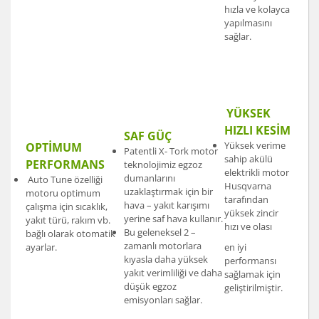
hızla ve kolayca
yapılmasını
sağlar.
YÜKSEK
HIZLI KESİM
SAF GÜÇ
Yüksek verime
OPTİMUM
Patentli X- Tork motor
sahip akülü
PERFORMANS
teknolojimiz egzoz
elektrikli motor
dumanlarını
Auto Tune özelliği
Husqvarna
uzaklaştırmak için bir
motoru optimum
tarafından
hava – yakıt karışımı
çalışma için sıcaklık,
yüksek zincir
yerine saf hava kullanır.
yakıt türü, rakım vb.
hızı ve olası
Bu geleneksel 2 –
bağlı olarak otomatik
zamanlı motorlara
ayarlar.
en iyi
kıyasla daha yüksek
performansı
yakıt verimliliği ve daha
sağlamak için
düşük egzoz
geliştirilmiştir.
emisyonları sağlar.