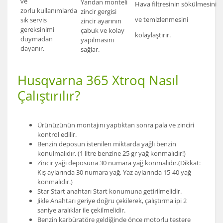
ve
Yandan monteli
Hava filtresinin sökülmesini
zorlu
kullanımlarda
zincir gergisi
ve temizlenmesini
sık servis
zincir ayarının
gereksinimi
çabuk ve kolay
kolaylaştırır.
duymadan
yapılmasını
dayanır.
sağlar.
Husqvarna 365 Xtroq Nasıl
Çalıştırılır?
Ürünüzünün montajını yaptıktan sonra pala ve zinciri
kontrol edilir.
Benzin deposun istenilen miktarda yağlı benzin
konulmalıdır. (1 litre benzine 25 gr yağ konmalıdır!)
Zincir yağı deposuna 30 numara yağ konmalıdır.(Dikkat:
Kış aylarında 30 numara yağ, Yaz aylarında 15-40 yağ
konmalıdır.)
Star Start anahtarı Start konumuna getirilmelidir.
Jikle Anahtarı geriye doğru çekilerek, çalıştırma ipi 2
saniye aralıklar ile çekilmelidir.
Benzin karbüratöre geldiğinde önce motorlu testere