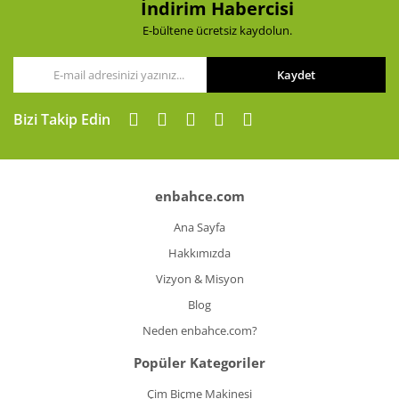
İndirim Habercisi
E-bültene ücretsiz kaydolun.
Kaydet
Gönder
Bizi Takip Edin
enbahce.com
Ana Sayfa
Hakkımızda
Vizyon & Misyon
Blog
Neden enbahce.com?
Popüler Kategoriler
Çim Biçme Makinesi