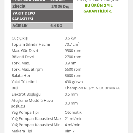
BU ÜRÜN 2 YIL
ZİNCİR
3/8 36 Diş
GARANTİLİDİR.
YAKIT DEPO
-
KAPASİTESİ
AĞIRLIK
6,4 KG
Güç Çıkışı
3,6 kw
Toplam Silindir Hacmi
70.7 cm³
Max. Güc Devri
9300 rpm
Rölanti Devri
2700 rpm
Tork. Max.
3,9 nm
Tork. Max. at rpm
6600 rpm
Balata Hızı
3600 rpm
Yakıt Tüketimi
490 g/kwh
Buji
Champion RCJ7Y. NGK BPMR7A
Elektrot Boşluğu
0,5 mm
Ateşleme Modülü Hava
0,3 mm
Boşluğu
Yağ Pompa Tipi
Otomatik
Yağ Pompası Kapasitesi Max.
21 ml/min
Yağ Pompası Kapasitesi Min.
4 ml/min
Makara Tipi
Rim 7