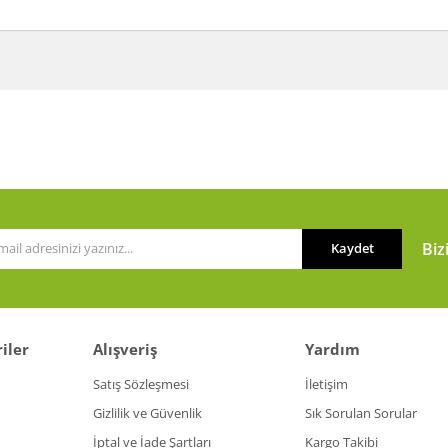
a ve diğer konularda yetersiz gördüğünüz noktaları öneri formunu kullanarak t
Bu ürüne ilk yorumu siz yapın!
or.
Yorum Yaz
Biz
Kaydet
iler
Alışveriş
Yardım
Gönder
Satış Sözleşmesi
İletişim
Gizlilik ve Güvenlik
Sık Sorulan Sorular
İptal ve İade Şartları
Kargo Takibi