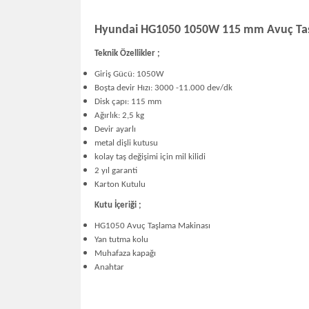
Hyundai HG1050 1050W 115 mm Avuç Taşl
Teknik Özellikler ;
Giriş Gücü: 1050W
Boşta devir Hızı: 3000 -11.000 dev/dk
Disk çapı: 115 mm
Ağırlık: 2,5 kg
Devir ayarlı
metal dişli kutusu
kolay taş değişimi için mil kilidi
2 yıl garanti
Karton Kutulu
Kutu İçeriği ;
HG1050 Avuç Taşlama Makinası
Yan tutma kolu
Muhafaza kapağı
Anahtar