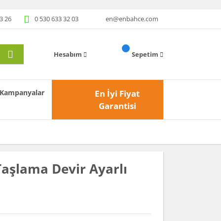
3 26
0 530 633 32 03
en@enbahce.com
Hesabım
Sepetim
Kampanyalar
En İyi Fiyat
Garantisi
aşlama Devir Ayarlı