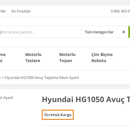
nler
En Fırsatlar
0 850 303 0
çme
Motorlu
Motorlu
Çim Biçme
si
Testere
Tırpan
Robotu
a
Hyundai HG1050 Avuç Taşlama Devir Ayarlı
Hyundai HG1050 Avuç T
Ücretsiz Kargo