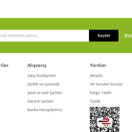
Yorum Yaz
Biz
Kaydet
iler
Alışveriş
Yardım
Gönder
Satış Sözleşmesi
İletişim
Gizlilik ve Güvenlik
Sık Sorulan Sorular
İptal ve İade Şartları
Kargo Takibi
Garanti Şartları
Üyelik
Banka Hesaplarımız