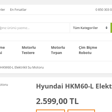
nler
En Fırsatlar
0 850 303 0
çme
Motorlu
Motorlu
Çim Biçme
si
Testere
Tırpan
Robotu
HKM60-L Elektrikli Su Motoru
Hyundai HKM60-L Elektr
2.599,00 TL