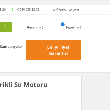
3 26
0 530 633 32 03
en@enbahce.com
Hesabım
Sepetim
Kampanyalar
En İyi Fiyat
Garantisi
ikli Su Motoru