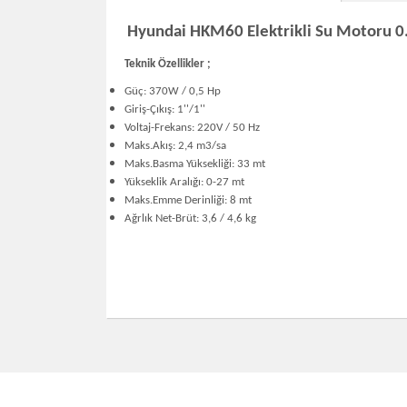
Hyundai HKM60 Elektrikli Su Motoru 0
Teknik Özellikler ;
Güç: 370W / 0,5 Hp
Giriş-Çıkış: 1''/1''
Voltaj-Frekans: 220V / 50 Hz
Maks.Akış: 2,4 m3/sa
Maks.Basma Yüksekliği: 33 mt
Yükseklik Aralığı: 0-27 mt
Maks.Emme Derinliği: 8 mt
Ağrlık Net-Brüt: 3,6 / 4,6 kg
Bu ürünün fiyat bilgisi, resim, ürün açıklamalarınd
Görüş ve önerileriniz için teşekkür ederiz.
Ürün resmi kalitesiz, bozuk veya görüntülenemiy