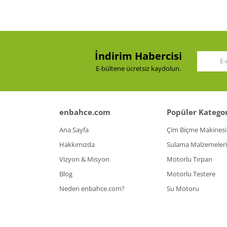
Ürün açıklamasında eksik bilgiler bulunuyor.
Ürün bilgilerinde hatalar bulunuyor.
Ürün fiyatı diğer sitelerden daha pahalı.
İndirim Habercisi
Bu ürüne benzer farklı alternatifler olmalı.
E-bültene ücretsiz kaydolun.
enbahce.com
Popüler Kategor
Ana Sayfa
Çim Biçme Makinesi
Hakkımızda
Sulama Malzemeleri
Vizyon & Misyon
Motorlu Tırpan
Blog
Motorlu Testere
Neden enbahce.com?
Su Motoru