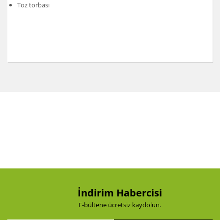
Toz torbası
Bu ürünün fiyat bilgisi, resim, ürün açıklamalarında ve
diğer konularda yetersiz gördüğünüz noktaları öneri
Bu ürüne ilk yorumu siz yapın!
formunu kullanarak tarafımıza iletebilirsiniz.
Görüş ve önerileriniz için teşekkür ederiz.
Yorum Yaz
Ürün resmi kalitesiz, bozuk veya görüntülenemiyor.
Ürün açıklamasında eksik bilgiler bulunuyor.
Ürün bilgilerinde hatalar bulunuyor.
Ürün fiyatı diğer sitelerden daha pahalı.
Bu ürüne benzer farklı alternatifler olmalı.
İndirim Habercisi
E-bültene ücretsiz kaydolun.