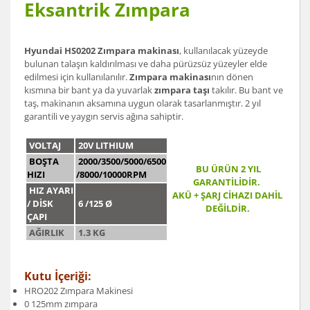
Eksantrik Zımpara
Hyundai HS0202 Zımpara makinası
, kullanılacak yüzeyde
bulunan talaşın kaldırılması ve daha pürüzsüz yüzeyler elde
edilmesi için kullanılanılır.
Zımpara makinası
nın dönen
kısmına bir bant ya da yuvarlak
zımpara taşı
takılır. Bu bant ve
taş, makinanın aksamına uygun olarak tasarlanmıştır. 2 yıl
garantili ve yaygın servis ağına sahiptir.
VOLTAJ
20V LITHIUM
BOŞTA
2000/3500/5000/650
0
BU ÜRÜN 2 YIL
HIZI
/8000/10000RPM
GARANTİLİDİR.
HIZ AYARI
AKÜ + ŞARJ CİHAZI DAHİL
/ DİSK
6 /125 Ø
DEĞİLDİR.
ÇAPI
AĞIRLIK
1.3 KG
Kutu İçeriği:
HRO202 Zımpara Makinesi
0 125mm zımpara