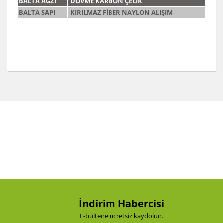
BALTA AĞZI
DÖVME KARBON ÇELİK
BALTA SAPI
KIRILMAZ FİBER NAYLON ALIŞIM
Bu ürünün fiyat bilgisi, resim, ürün açıklamalarında ve
diğer konularda yetersiz gördüğünüz noktaları öneri
Bu ürüne ilk yorumu siz yapın!
formunu kullanarak tarafımıza iletebilirsiniz.
Görüş ve önerileriniz için teşekkür ederiz.
Yorum Yaz
Ürün resmi kalitesiz, bozuk veya görüntülenemiyor.
Ürün açıklamasında eksik bilgiler bulunuyor.
Ürün bilgilerinde hatalar bulunuyor.
Ürün fiyatı diğer sitelerden daha pahalı.
Bu ürüne benzer farklı alternatifler olmalı.
İndirim Habercisi
E-bültene ücretsiz kaydolun.