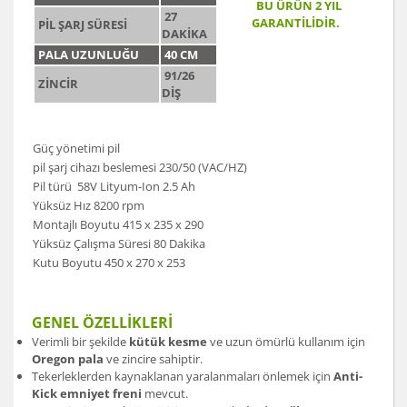
BU ÜRÜN 2 YIL
27
GARANTİLİDİR.
PİL ŞARJ SÜRESİ
DAKİKA
PALA UZUNLUĞU
40 CM
91/26
ZİNCİR
DİŞ
Güç yönetimi pil
pil şarj cihazı beslemesi 230/50 (VAC/HZ)
Pil türü 58V Lityum-Ion 2.5 Ah
Yüksüz Hız 8200 rpm
Montajlı Boyutu 415 x 235 x 290
Yüksüz Çalışma Süresi 80 Dakika
Kutu Boyutu 450 x 270 x 253
GENEL ÖZELLİKLERİ
Verimli bir şekilde
kütük kesme
ve uzun ömürlü kullanım için
Oregon pala
ve zincire sahiptir.
Tekerleklerden kaynaklanan yaralanmaları önlemek için
Anti-
Kick emniyet freni
mevcut.