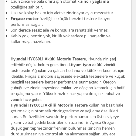
Uzun zincir ve pala ömrü için otomatik
zincir yağlama
özelliğine sahiptir.
Hızlı ve kolay bakım için aletsiz zincir ayarlayıcı mevcuttur.
Fırçasız motor
özelliği ile küçük benzinli testere ile aynı
performası sağlar.
Son derece sessiz aile ve komşulara rahatsızlık vermez.
Kablo yok, benzin yok, kirlilik yok sadece pili şarj edin ve
kullanmaya hazırlanın.
Hyundai HYC60LI Akülü Motorlu Testere
, Hyundai'nin şarj
edilebilir düşük bakım gerektiren
Lityum iyon akülü
zincirli
testeresidir. Ağaçları ve çalıları budama ve kütükleri kesmek için
idealdir. Fırçasız motoru sayesinde elektrikli testerelere ve küçük
benzinli testerelere benzer performans sunmaktadır. Oregon
çubuğu ve zinciri sayesinde çalıları ve ağaçları kesmek için hafif
bir çalışma yapar. Yüksek hızlı zincir yapısı ile işinizi rahat ve
verimli hale getirir.
Hyundai HYC60LI Akülü Motorlu
Testere kullanımı basit hale
getirmek için otomatik zincir gerdirme ve yağlama özellikleri
sunar. Bu özellikleri sayesinde performansını en üst seviyeye
çıkarır ve bahçedeki kesintileri en aza indirir. Ayrıca Oregon
düşük geri tepme zincir freninin bulunması zincirin hemen
durdurulmasını ve kontrol altına alınmasını sağlar. Böylece