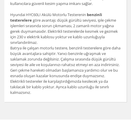
kullanıcılara güvenli kesim yapma imkanı sağlar.
Hyundai HYC60LI Akülü Motorlu Testerenin
benzinli
testerelere
göre avantajı; düşük gürültü seviyesi, iple çekme
işlemleri sırasında sorun çıkmaması, 2 zamanlı motor yağına
gerek duymamasıdır. Elektrikli testerelerde kesmek ve gezmek
için 230 v elektrik kablosu yoktur ve kablo uzunluğuyla
sınırlandırılmaz.
Batrya ile çalışan motorlu testere, benzinli testerelere göre daha
büyük avantajlara sahiptir. Yanıcı benzinle uğraşmak ve
saklamak zorunda değilsiniz. Çalışma sırasında düşük gürültü
seviyesi ile aile ve koşularınızı rahatsız etmeyi en aza indirirsiniz.
Geri çekme hareketi olmadan başlamanıza yardımcı olur ve bu
esnada oluşan kazalar konusunda endişe duymazsınız.
Elektrikli testereler ile karşılaştırdığımızda kesilecek ya da
takılacak bir kablo yoktur. Ayrıca kablo uzunluğu ile sınırlı
kalmazsınız.
Bu ürünün fiyat bilgisi, resim, ürün açıklamalarında ve
diğer konularda yetersiz gördüğünüz noktaları öneri
Bu ürüne ilk yorumu siz yapın!
formunu kullanarak tarafımıza iletebilirsiniz.
Görüş ve önerileriniz için teşekkür ederiz.