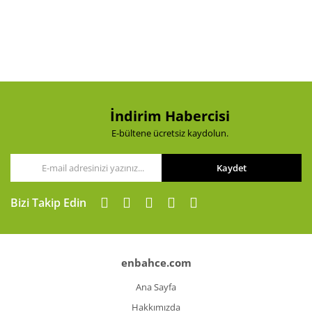
Yorum Yaz
Ürün resmi kalitesiz, bozuk veya görüntülenemiyor.
Ürün açıklamasında eksik bilgiler bulunuyor.
Ürün bilgilerinde hatalar bulunuyor.
Ürün fiyatı diğer sitelerden daha pahalı.
Bu ürüne benzer farklı alternatifler olmalı.
İndirim Habercisi
E-bültene ücretsiz kaydolun.
Kaydet
Gönder
Bizi Takip Edin
enbahce.com
Ana Sayfa
Hakkımızda