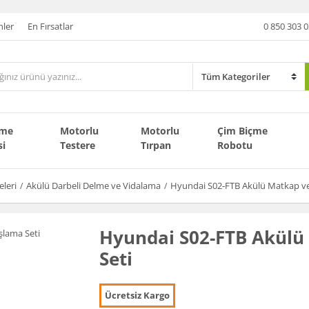
nler
En Fırsatlar
0 850 303 0
çme
Motorlu
Motorlu
Çim Biçme
si
Testere
Tırpan
Robotu
leri
Akülü Darbeli Delme ve Vidalama
Hyundai S02-FTB Akülü Matkap ve
Hyundai S02-FTB Akülü
Seti
Ücretsiz Kargo