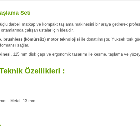
aşlama Seti
güçlü darbeli matkap ve kompakt taşlama makinesini bir araya getirerek profes
rtamlarında çalışan ustalar için idealdir.
p
,
brushless (kömürsüz) motor teknolojisi
ile donatılmıştır. Yüksek tork g
rformansı sağlar.
kinesi
, 115 mm disk çapı ve ergonomik tasarımı ile kesme, taşlama ve yüzey d
knik Özellikleri :
 mm - Metal: 13 mm
: