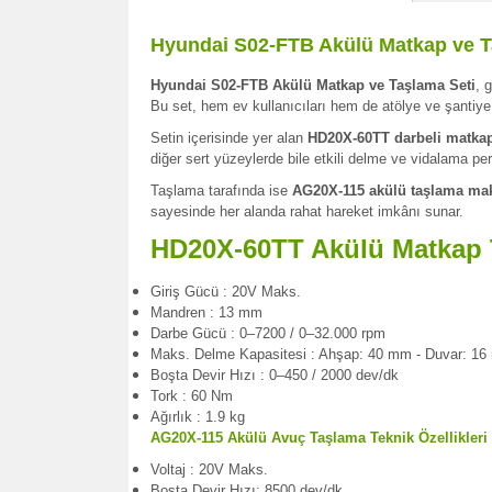
Hyundai S02-FTB Akülü Matkap ve T
Hyundai S02-FTB Akülü Matkap ve Taşlama Seti
, 
Bu set, hem ev kullanıcıları hem de atölye ve şantiye o
Setin içerisinde yer alan
HD20X-60TT darbeli matka
diğer sert yüzeylerde bile etkili delme ve vidalama pe
Taşlama tarafında ise
AG20X-115 akülü taşlama ma
sayesinde her alanda rahat hareket imkânı sunar.
HD20X-60TT Akülü Matkap Te
Giriş Gücü : 20V Maks.
Mandren : 13 mm
Darbe Gücü : 0–7200 / 0–32.000 rpm
Maks. Delme Kapasitesi : Ahşap: 40 mm - Duvar: 16
Boşta Devir Hızı : 0–450 / 2000 dev/dk
Tork : 60 Nm
Ağırlık : 1.9 kg
AG20X-115 Akülü Avuç Taşlama Teknik Özellikleri 
Voltaj : 20V Maks.
Boşta Devir Hızı: 8500 dev/dk