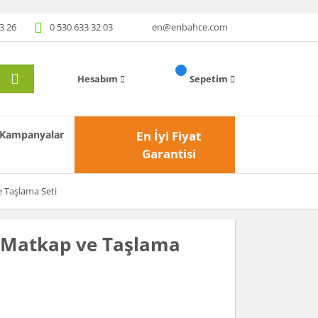
3 26
0 530 633 32 03
en@enbahce.com
Hesabım
Sepetim
Kampanyalar
En İyi Fiyat
Garantisi
 Taşlama Seti
 Matkap ve Taşlama