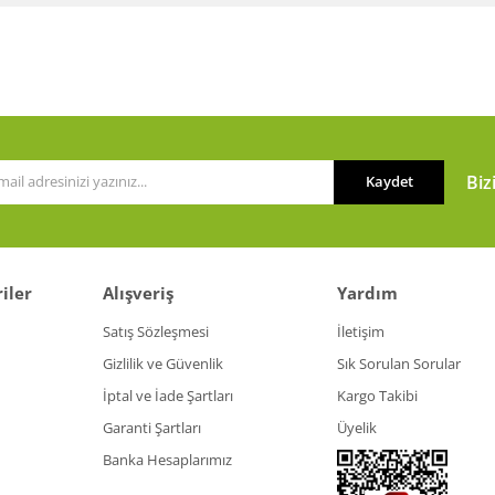
Bu ürüne ilk yorumu siz yapın!
or.
Yorum Yaz
Biz
Kaydet
iler
Alışveriş
Yardım
Gönder
Satış Sözleşmesi
İletişim
Gizlilik ve Güvenlik
Sık Sorulan Sorular
İptal ve İade Şartları
Kargo Takibi
Garanti Şartları
Üyelik
Banka Hesaplarımız