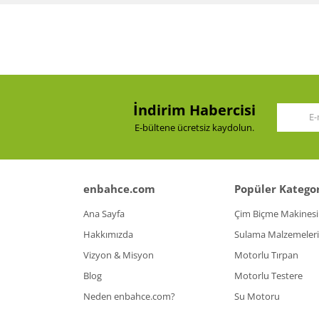
Ürün resmi kalitesiz, bozuk veya görüntülenemiy
Ürün açıklamasında eksik bilgiler bulunuyor.
Ürün bilgilerinde hatalar bulunuyor.
Ürün fiyatı diğer sitelerden daha pahalı.
İndirim Habercisi
Bu ürüne benzer farklı alternatifler olmalı.
E-bültene ücretsiz kaydolun.
enbahce.com
Popüler Kategor
Ana Sayfa
Çim Biçme Makinesi
Hakkımızda
Sulama Malzemeleri
Vizyon & Misyon
Motorlu Tırpan
Blog
Motorlu Testere
Neden enbahce.com?
Su Motoru