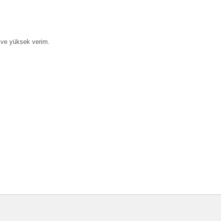
 ve yüksek verim.
a ve diğer konularda yetersiz gördüğünüz noktaları öneri formunu kullanarak t