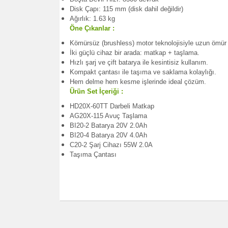
Disk Çapı: 115 mm (disk dahil değildir)
Ağırlık: 1.63 kg
Öne Çıkanlar :
Kömürsüz (brushless) motor teknolojisiyle uzun ömür
İki güçlü cihaz bir arada: matkap + taşlama.
Hızlı şarj ve çift batarya ile kesintisiz kullanım.
Kompakt çantası ile taşıma ve saklama kolaylığı.
Hem delme hem kesme işlerinde ideal çözüm.
Ürün Set İçeriği :
HD20X-60TT Darbeli Matkap
AG20X-115 Avuç Taşlama
BI20-2 Batarya 20V 2.0Ah
BI20-4 Batarya 20V 4.0Ah
C20-2 Şarj Cihazı 55W 2.0A
Taşıma Çantası
Bu ürünün fiyat bilgisi, resim, ürün açıklamalarınd
Görüş ve önerileriniz için teşekkür ederiz.